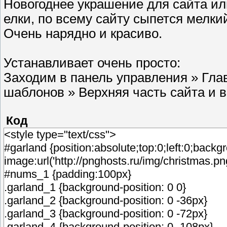
Новогоднее украшение для сайта ил
елки, по всему сайту сыпется мелки
Очень нарядно и красиво.
Устанавливает очень просто:
Заходим в панель управления » Гла
шаблонов » Верхняя часть сайта и в
Код
<style type="text/css">
#garland {position:absolute;top:0;left:0;backg
image:url('http://pnghosts.ru/img/christmas.
#nums_1 {padding:100px}
.garland_1 {background-position: 0 0}
.garland_2 {background-position: 0 -36px}
.garland_3 {background-position: 0 -72px}
.garland_4 {background-position: 0 -108px}