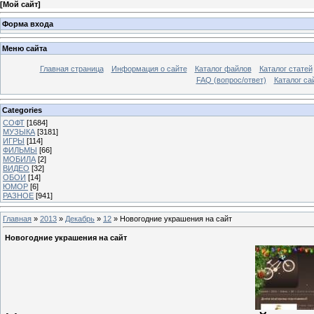
[
Мой сайт
]
Форма входа
Меню сайта
Главная страница
Информация о сайте
Каталог файлов
Каталог статей
FAQ (вопрос/ответ)
Каталог са
Categories
СОФТ
[1684]
МУЗЫКА
[3181]
ИГРЫ
[114]
ФИЛЬМЫ
[66]
МОБИЛА
[2]
ВИДЕО
[32]
ОБОИ
[14]
ЮМОР
[6]
РАЗНОЕ
[941]
Главная
»
2013
»
Декабрь
»
12
» Новогодние украшения на сайт
Новогодние украшения на сайт