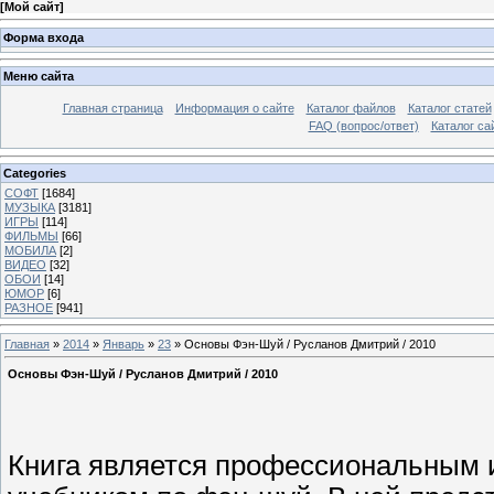
[
Мой сайт
]
Форма входа
Меню сайта
Главная страница
Информация о сайте
Каталог файлов
Каталог статей
FAQ (вопрос/ответ)
Каталог са
Categories
СОФТ
[1684]
МУЗЫКА
[3181]
ИГРЫ
[114]
ФИЛЬМЫ
[66]
МОБИЛА
[2]
ВИДЕО
[32]
ОБОИ
[14]
ЮМОР
[6]
РАЗНОЕ
[941]
Главная
»
2014
»
Январь
»
23
» Основы Фэн-Шуй / Русланов Дмитрий / 2010
Основы Фэн-Шуй / Русланов Дмитрий / 2010
Книга является профессиональным 