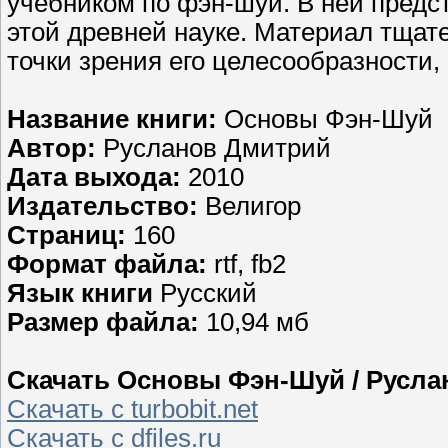
учебником по фэн-шуй. В ней пред
этой древней науке. Материал тщат
точки зрения его целесообразности,
Название книги:
Основы Фэн-Шуй
Автор:
Русланов Дмитрий
Дата выхода:
2010
Издательство:
Велигор
Страниц:
160
Формат файла:
rtf, fb2
Язык книги
Русский
Размер файла:
10,94 мб
Скачать Основы Фэн-Шуй / Руслан
Скачать с turbobit.net
Скачать с dfiles.ru