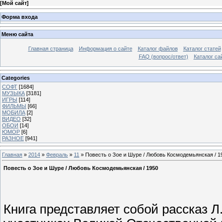
[
Мой сайт
]
Форма входа
Меню сайта
Главная страница
Информация о сайте
Каталог файлов
Каталог статей
FAQ (вопрос/ответ)
Каталог са
Categories
СОФТ
[1684]
МУЗЫКА
[3181]
ИГРЫ
[114]
ФИЛЬМЫ
[66]
МОБИЛА
[2]
ВИДЕО
[32]
ОБОИ
[14]
ЮМОР
[6]
РАЗНОЕ
[941]
Главная
»
2014
»
Февраль
»
11
» Повесть о Зое и Шуре / Любовь Космодемьянская / 1
Повесть о Зое и Шуре / Любовь Космодемьянская / 1950
Книга представляет собой рассказ Л