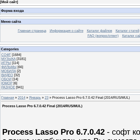
[
Мой сайт
]
Форма входа
Меню сайта
Главная страница
Информация о сайте
Каталог файлов
Каталог статей
FAQ (вопрос/ответ)
Каталог са
Categories
СОФТ
[1684]
МУЗЫКА
[3181]
ИГРЫ
[114]
ФИЛЬМЫ
[66]
МОБИЛА
[2]
ВИДЕО
[32]
ОБОИ
[14]
ЮМОР
[6]
РАЗНОЕ
[941]
Главная
»
2014
»
Январь
»
23
» Process Lasso Pro 6.7.0.42 Final (2014/RUS/MUL)
Process Lasso Pro 6.7.0.42 Final (2014/RUS/MUL)
Process Lasso Pro 6.7.0.42
- софт к