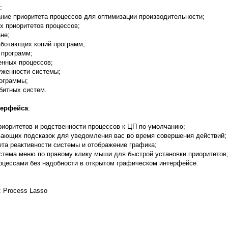
:
ние приоритета процессов для оптимизации производительности;
х приоритетов процессов;
не;
аботающих копий программ;
 программ;
енных процессов;
уженности системы;
рограммы;
-битных систем.
терфейса
:
приоритетов и родственности процессов к ЦП по-умолчанию;
вающих подсказок для уведомления вас во время совершения действий;
ета реактивности системы и отображение графика;
истема меню по правому клику мыши для быстрой установки приоритетов
оцессами без надобности в открытом графическом интерфейсе.
: Process Lasso