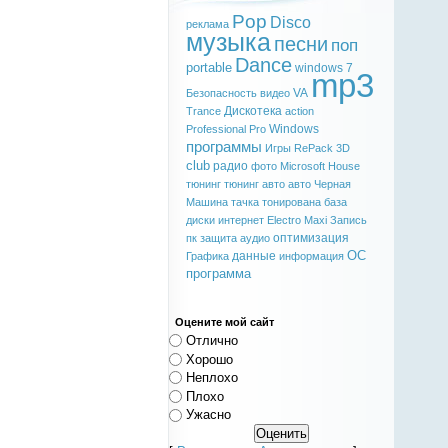
Pop
Disco
реклама
музыка
песни
поп
Dance
portable
windows 7
mp3
VA
Безопасность
видео
Дискотека
Trance
action
Windows
Professional
Pro
программы
Игры
RePack
3D
club
радио
фото
Microsoft
House
тюнинг
тюнинг авто
авто
Черная
Машина
тачка
тонирована
база
диски
интернет
Electro
Maxi
Запись
оптимизация
пк
защита
аудио
ОС
данные
Графика
информация
программа
Оцените мой сайт
Отлично
Хорошо
Неплохо
Плохо
Ужасно