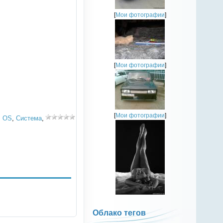
[
Мои фотографии
]
[
Мои фотографии
]
[
Мои фотографии
]
,
OS
,
Система
,
Облако тегов