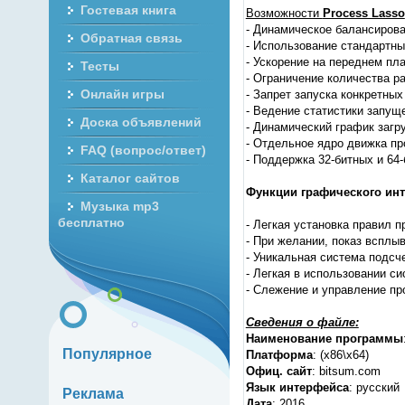
Гостевая книга
Возможности
Process Lasso
- Динамическое балансирова
Обратная связь
- Использование стандартны
- Ускорение на переднем пла
Тесты
- Ограничение количества р
Онлайн игры
- Запрет запуска конкретных
- Ведение статистики запущ
Доска объявлений
- Динамический график загр
- Отдельное ядро движка п
FAQ (вопрос/ответ)
- Поддержка 32-битных и 64
Каталог сайтов
Функции графического ин
Музыка mp3
бесплатно
- Легкая установка правил 
- При желании, показ всплы
- Уникальная система подсч
- Легкая в использовании с
- Слежение и управление пр
Сведения о файле:
Наименование программы
Популярное
Платформа
: (x86\x64)
Офиц. сайт
: bitsum.com
Язык интерфейса
: русский
Реклама
Дата
: 2016