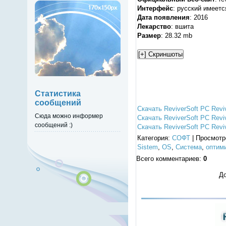
Интерфейс
: русский имеетс
Дата появления
: 2016
Лекарство
: вшита
Размер
: 28.32 mb
Статистика
сообщений
Скачать ReviverSoft PC Reviv
Сюда можно информер
Скачать ReviverSoft PC Reviv
сообщений :)
Скачать ReviverSoft PC Reviv
Категория
:
СОФТ
|
Просмотр
Sistem
,
OS
,
Система
,
оптим
Всего комментариев
:
0
До