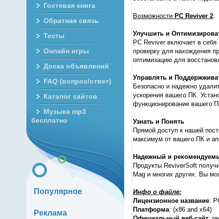
Гостевая книга
Возможности
PC Reviver 2
:
Обратная связь
Улучшить и Оптимизирова
Тесты
PC Reviver включает в себя
Онлайн игры
проверку для нахождения пр
оптимизацию для восстанов
Доска объявлений
Управлять и Поддержжива
FAQ (вопрос/ответ)
Безопасно и надежно удалит
ускорения вашего ПК. Устан
Каталог сайтов
функционирование вашего П
Музыка mp3
бесплатно
Узнать и Понять
Прямой доступ к нашей пос
максимум от вашего ПК и ап
Надежный и рекомендуем
Продукты ReviverSoft получ
Mag и многих других. Вы мо
Популярное
Инфо о файле:
Лицензионное название
: P
Платформа
: (x86 and x64)
Реклама
Официальный веб-сайт
: r