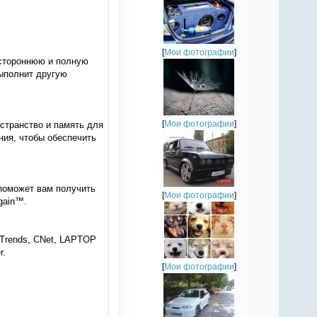
[
Мои фотографии
]
естороннюю и полную
выполнит другую
[
Мои фотографии
]
странство и память для
ния, чтобы обеспечить
поможет вам получить
[
Мои фотографии
]
gain™.
 Trends, CNet, LAPTOP
r.
[
Мои фотографии
]