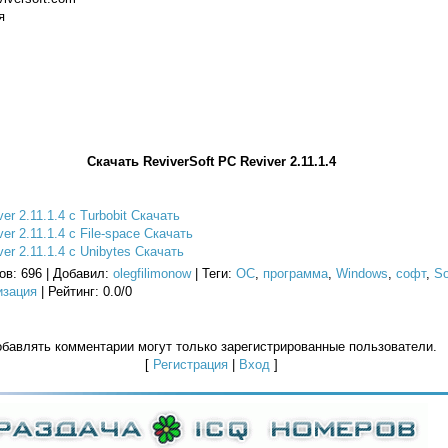
я
Скачать ReviverSoft PC Reviver 2.11.1.4
er 2.11.1.4 с Turbobit Скачать
er 2.11.1.4 с File-space Скачать
er 2.11.1.4 с Unibytes Скачать
ов
: 696 |
Добавил
:
olegfilimonow
|
Теги
:
ОС
,
программа
,
Windows
,
софт
,
S
изация
|
Рейтинг
:
0.0
/
0
бавлять комментарии могут только зарегистрированные пользователи.
[
Регистрация
|
Вход
]