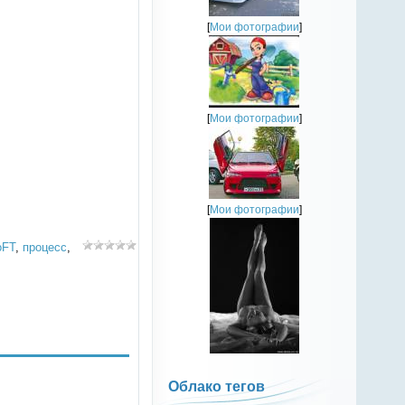
[
Мои фотографии
]
[
Мои фотографии
]
[
Мои фотографии
]
oFT
,
процесс
,
Облако тегов