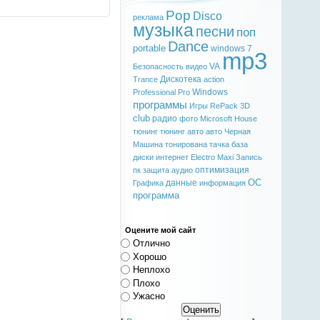
Pop
Disco
реклама
музыка
песни
поп
Dance
portable
windows 7
mp3
VA
Безопасность
видео
Дискотека
Trance
action
Windows
Professional
Pro
программы
Игры
RePack
3D
club
радио
фото
Microsoft
House
тюнинг
тюнинг авто
авто
Черная
Машина
тонирована
тачка
база
диски
интернет
Electro
Maxi
Запись
оптимизация
пк
защита
аудио
ОС
данные
Графика
информация
программа
Оцените мой сайт
Отлично
Хорошо
Неплохо
Плохо
Ужасно