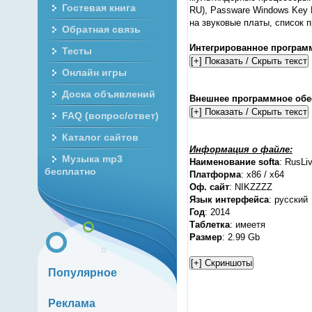
Гостевая книга
RU), Passware Windows Key E
на звуковые платы, список 
Обратная связь
Интегрированное програм
Тесты
Онлайн игры
Доска объявлений
Внешнее программное обе
FAQ (вопрос/ответ)
Каталог сайтов
Информация о файле:
Музыка mp3
Наименование softa
: RusLi
бесплатно
Платформа
: x86 / x64
Оф. сайт
: NIKZZZZ
Язык интерфейса
: русский
Год
: 2014
Таблетка
: имеетя
Размер
: 2.99 Gb
Популярное
Реклама