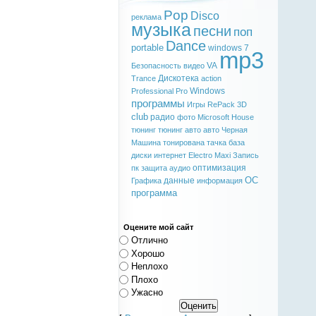
Pop
Disco
реклама
музыка
песни
поп
Dance
portable
windows 7
mp3
VA
Безопасность
видео
Дискотека
Trance
action
Windows
Professional
Pro
программы
Игры
RePack
3D
club
радио
фото
Microsoft
House
тюнинг
тюнинг авто
авто
Черная
Машина
тонирована
тачка
база
диски
интернет
Electro
Maxi
Запись
оптимизация
пк
защита
аудио
ОС
данные
Графика
информация
программа
Оцените мой сайт
Отлично
Хорошо
Неплохо
Плохо
Ужасно