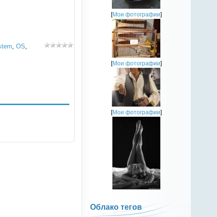
[
Мои фотографии
]
stem
,
OS
,
[
Мои фотографии
]
[
Мои фотографии
]
Облако тегов