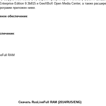
nterprise Edition 9.3b815 и GeeXBoX Open Media Center, а также расшир
программ приложен ниже.
мное обеспечение
:
спечение
:
veFull RAM
Скачать RusLiveFull RAM (2014/RUS/ENG)