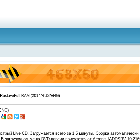
RusLiveFull RAM (2014/RUS/ENG)
/ENG)
стрый Live CD. Загружается всего за 1,5 минуты. Сборка автоматически
В загрузочном меню DVD-версии присутствуют Acronis (ADDSRV 10.2169