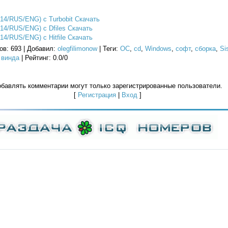
14/RUS/ENG) с Turbobit Скачать
14/RUS/ENG) с Dfiles Скачать
14/RUS/ENG) с Hitfile Скачать
ов
: 693 |
Добавил
:
olegfilimonow
|
Теги
:
ОС
,
cd
,
Windows
,
софт
,
сборка
,
Si
,
винда
|
Рейтинг
:
0.0
/
0
бавлять комментарии могут только зарегистрированные пользователи.
[
Регистрация
|
Вход
]