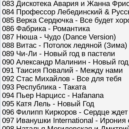
083 Дискотека Авария и Жанна Фрис
084 Профессор Лебединский & Русск
085 Верка Сердючка - Все будет хо
086 Фабрика - Романтика
087 Нюша - Чудо (Dance Version)
088 Витас - Потолок ледяной (Зима)
089 Чи-Ли - Новый год в пастели
090 Александр Малинин - Новый год
091 Таисия Повалий - Между нами
092 Стас Михайлов - Все для тебя
093 Республика - Таката
094 Пьер Нарцисс - Hafanana
095 Катя Лель - Новый Год
096 Филипп Киркоров - Сердце ждет
097 Иванушки International - Ирония
098 Наталья Могилевская и Дмитрий