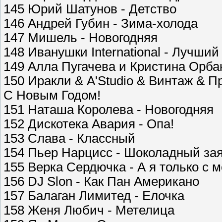
145 Юрий Шатунов - Детство
146 Андрей Губин - Зима-холода
147 Мишель - Новогодняя
148 Иванушки International - Лучший
149 Алла Пугачева и Кристина Орба
150 Иракли & A'Studio & Винтаж & П
С Новым Годом!
151 Наташа Королева - Новогодняя
152 Дискотека Авария - Опа!
153 Слава - Классный
154 Пьер Нарцисс - Шоколадный за
155 Верка Сердючка - А я только с 
156 DJ Slon - Как Пан Американо
157 Балаган Лимитед - Елочка
158 Женя Любич - Метелица