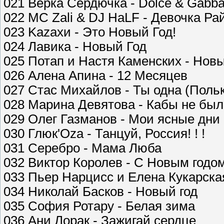
021 Верка Сердючка - Dolce & Gabb
022 MC Zali & DJ HaLF - Девочка Ра
023 Kazaхи - Это Новый Год!
024 Лавика - Новый Год
025 Потап и Настя Каменских - Новы
026 Алена Апина - 12 Месяцев
027 Стас Михайлов - Ты одна (Поль
028 Марина Девятова - Кабы не бы
029 Олег Газманов - Мои ясные дни
030 Глюк'Oza - Танцуй, Россия! ! !
031 Серебро - Мама Люба
032 Виктор Королев - С Новым годом
033 Пьер Нарцисс и Елена Кукарска
034 Николай Басков - Новый год
035 София Ротару - Белая зима
036 Ани Лорак - Зажигай сердце