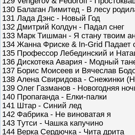
129 Vengerov & Fedoroff - Простокв
130 Балаган Лимитед - В лесу родил
131 Лада Дэнс - Новый Год
132 Дмитрий Колдун - Падал снег
133 Марк Тишман - Я стану твоим а
134 Жанна Фриске & In-Grid Падает 
135 Профессор Лебединский и Наташ
136 Дискотека Авария - Модный тан
137 Борис Моисеев и Вячеслав Бодо
138 Алена Свиридова - Снежинки (Н
139 Олег Газманов - Новогодняя ноч
140 Пропаганда - Елки-палки
141 Штар - Синий лед
142 Фабрика - Не виноватая я
143 Тутси - Чашка капучино
144 Верка Сердючка - Чита дрита