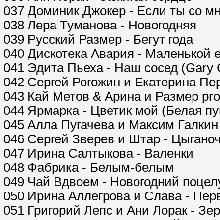
037 Доминик Джокер - Если ты со м
038 Лера Туманова - Новогодняя
039 Русский Размер - Бегут года
040 Дискотека Авария - Маленькой 
041 Эдита Пьеха - Наш сосед (Gary C
042 Сергей Рогожин и Екатерина Пер
043 Кай Метов & Арина и Размер pro
044 Ярмарка - Цветик мой (Белая пу
045 Алла Пугачева и Максим Галкин
046 Сергей Зверев и Штар - Цыгано
047 Ирина Салтыкова - Валенки
048 Фабрика - Белым-белым
049 Чай Вдвоем - Новогодний поцел
050 Ирина Аллегрова и Слава - Пер
051 Григорий Лепс и Ани Лорак - Зе