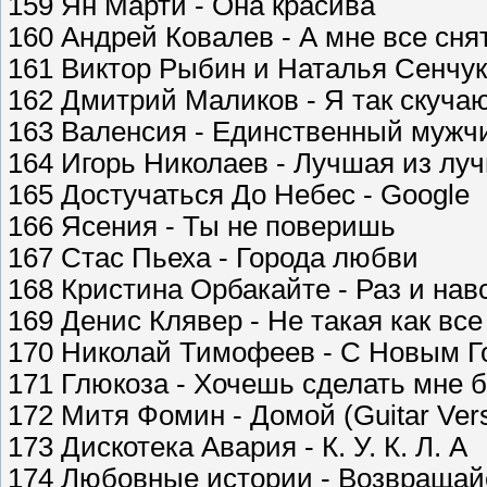
159 Ян Марти - Она красива
160 Андрей Ковалев - А мне все сня
161 Виктор Рыбин и Наталья Сенчук
162 Дмитрий Маликов - Я так скучаю
163 Валенсия - Единственный мужч
164 Игорь Николаев - Лучшая из лу
165 Достучаться До Небес - Google
166 Ясения - Ты не поверишь
167 Стас Пьеха - Города любви
168 Кристина Орбакайте - Раз и нав
169 Денис Клявер - Не такая как все
170 Николай Тимофеев - С Новым Г
171 Глюкоза - Хочешь сделать мне 
172 Митя Фомин - Домой (Guitar Vers
173 Дискотека Авария - К. У. К. Л. А
174 Любовные истории - Возвращай