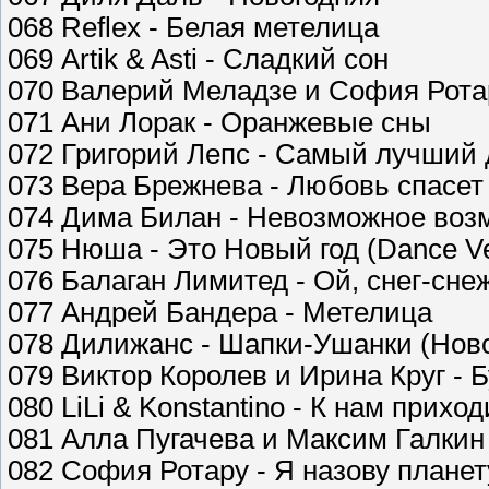
068 Reflex - Белая метелица
069 Artik & Asti - Сладкий сон
070 Валерий Меладзе и София Ротар
071 Ани Лорак - Оранжевые сны
072 Григорий Лепс - Самый лучший 
073 Вера Брежнева - Любовь спасет
074 Дима Билан - Невозможное воз
075 Нюша - Это Новый год (Dance Ve
076 Балаган Лимитед - Ой, снег-сне
077 Андрей Бандера - Метелица
078 Дилижанс - Шапки-Ушанки (Нов
079 Виктор Королев и Ирина Круг - Б
080 LiLi & Konstantino - К нам прихо
081 Алла Пугачева и Максим Галкин
082 София Ротару - Я назову планет