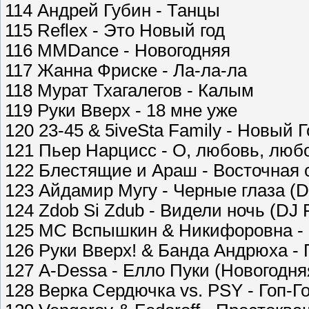
114 Андрей Губин - Танцы
115 Reflex - Это Новый год
116 MMDance - Новогодняя
117 Жанна Фриске - Ла-ла-ла
118 Мурат Тхагалегов - Калым
119 Руки Вверх - 18 мне уже
120 23-45 & 5iveSta Family - Новый Г
121 Пьер Нарцисс - О, любовь, люб
122 Блестящие и Араш - Восточная 
123 Айдамир Мугу - Черные глаза (DJ
124 Zdob Si Zdub - Видели ночь (DJ 
125 MC Вспышкин & Никифоровна - 
126 Руки Вверх! & Банда Андрюха -
127 A-Dessa - Елло Пуки (Новогодн
128 Верка Сердючка vs. PSY - Гоп-Г