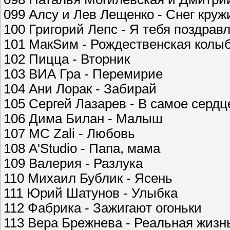
099 Алсу и Лев Лещенко - Снег круж
100 Григорий Лепс - Я тебя поздрав
101 МакSим - Рождественская колы
102 Пицца - Вторник
103 ВИА Гра - Перемирие
104 Ани Лорак - Забирай
105 Сергей Лазарев - В самое сердц
106 Дима Билан - Малыш
107 MC Zali - Любовь
108 A'Studio - Папа, мама
109 Валерия - Разлука
110 Михаил Бублик - Ясень
111 Юрий Шатунов - Улыбка
112 Фабрика - Зажигают огоньки
113 Вера Брежнева - Реальная жизн