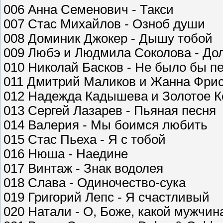
006 Анна Семенович - Такси
007 Стас Михайлов - Озноб души
008 Доминик Джокер - Дышу тобой
009 Любэ и Людмила Соколова - До
010 Николай Басков - Не было бы п
011 Дмитрий Маликов и Жанна Фриск
012 Надежда Кадышева и Золотое Ко
013 Сергей Лазарев - Пьяная песня
014 Валерия - Мы боимся любить
015 Стас Пьеха - Я с тобой
016 Нюша - Наедине
017 Винтаж - Знак водолея
018 Слава - Одиночество-сука
019 Григорий Лепс - Я счастливый
020 Натали - О, Боже, какой мужчин