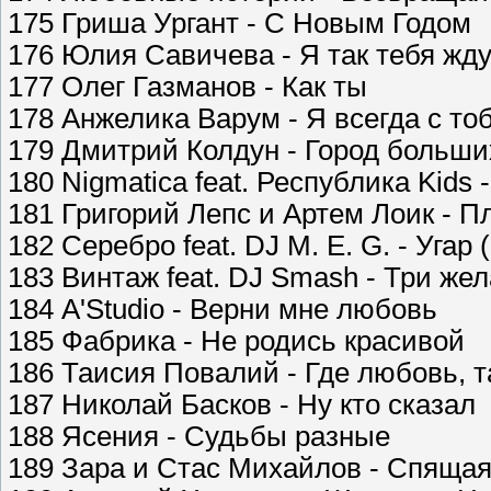
175 Гриша Ургант - С Новым Годом
176 Юлия Савичева - Я так тебя жд
177 Олег Газманов - Как ты
178 Анжелика Варум - Я всегда с то
179 Дмитрий Колдун - Город больши
180 Nigmatica feat. Республика Kids 
181 Григорий Лепс и Артем Лоик - П
182 Серебро feat. DJ M. E. G. - Угар
183 Винтаж feat. DJ Smash - Три же
184 A'Studio - Верни мне любовь
185 Фабрика - Не родись красивой
186 Таисия Повалий - Где любовь, т
187 Николай Басков - Ну кто сказал
188 Ясения - Судьбы разные
189 Зара и Стас Михайлов - Спящая