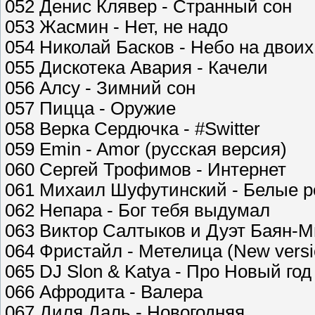
052 Денис Клявер - Странный сон
053 Жасмин - Нет, не надо
054 Николай Басков - Небо на двоих
055 Дискотека Авария - Качели
056 Алсу - Зимний сон
057 Пицца - Оружие
058 Верка Сердючка - #Switter
059 Emin - Amor (русская версия)
060 Сергей Трофимов - Интернет
061 Михаил Шуфутинский - Белые 
062 Непара - Бог тебя выдумал
063 Виктор Салтыков и Дуэт Баян-Ми
064 Фристайл - Метелица (New versi
065 DJ Slon & Katya - Про Новый год
066 Афродита - Валера
067 Диля Даль - Новогодняя