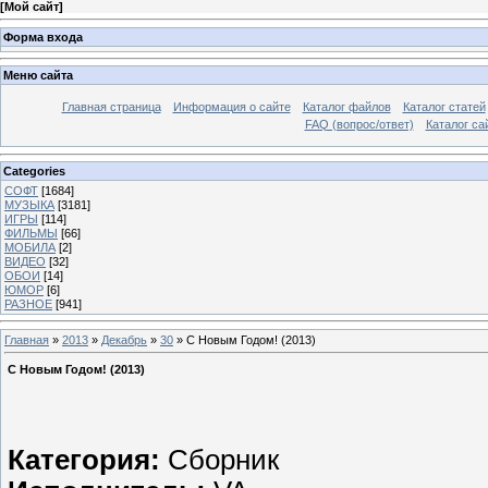
[
Мой сайт
]
Форма входа
Меню сайта
Главная страница
Информация о сайте
Каталог файлов
Каталог статей
FAQ (вопрос/ответ)
Каталог са
Categories
СОФТ
[1684]
МУЗЫКА
[3181]
ИГРЫ
[114]
ФИЛЬМЫ
[66]
МОБИЛА
[2]
ВИДЕО
[32]
ОБОИ
[14]
ЮМОР
[6]
РАЗНОЕ
[941]
Главная
»
2013
»
Декабрь
»
30
» С Новым Годом! (2013)
С Новым Годом! (2013)
Категория:
Сборник