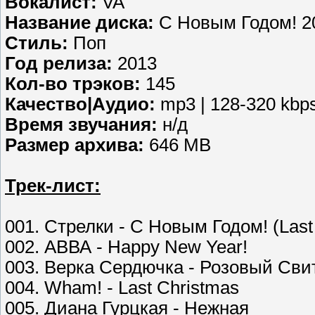
Вокалист:
VA
Название диска:
С Новым Годом! 20
Стиль:
Поп
Год релиза:
2013
Кол-во трэков:
145
Качество|Аудио:
mp3 | 128-320 kbp
Время звучания:
н/д
Размер архива:
646 MB
Трек-лист:
001. Стрелки - С Новым Годом! (Last
002. АВВА - Happy New Year!
003. Верка Сердючка - Розовый Свит
004. Wham! - Last Christmas
005. Диана Гурцкая - Нежная