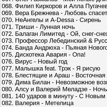
068. Филип Киркоров и Алла Пугачев
069. Вера Брежнева - Любовь спасе
070. НеАнгелы и A-Dessa - Сирень
071. Триши - Лунная ночь
072. Балаган Лимитед - Ой, снег-сне
073. Профессор Лебединский & Русс
074. Банда Андрюха - Пьяная Новог
075. Дискотека Авария - Опа!
076. Вирус - Новый год
077. Малышка feat. Трэк - Я рисую
078. Блестящие и Араш - Восточная 
079. Дима Билан - Невозможное во
080. Алсу и Валерий Меладзе - Ноч
081. 140 ударов в минуту - С Новым
082. Валерия - Метелица