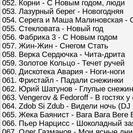
052. Корни - С Новым годом, люди
053. Лазурный берег - Новогодняя
054. Серега и Маша Малиновская -
055. Стекловата - Новый год
056. Фабрика 3 - С Новым годом
057. Жин-Жин - Снегом Стать
058. Верка Сердючка - Чита-дрита
059. Золотое Кольцо - Течет ручей
060. Дискотека Авария - Ноги-ноги
061. Фристайл - Падали снежинки
062. Юрий Шатунов - Глупые снежи
063. Vengerov & Fedoroff - В гостях 
064. Zdob Si Zdub - Видели ночь (DJ
065. Жека Баянист - Bara Bara Bere B
066. Пьер Нарцисс - Шоколадный за
067. Олег Газманов - Мои ясные дни