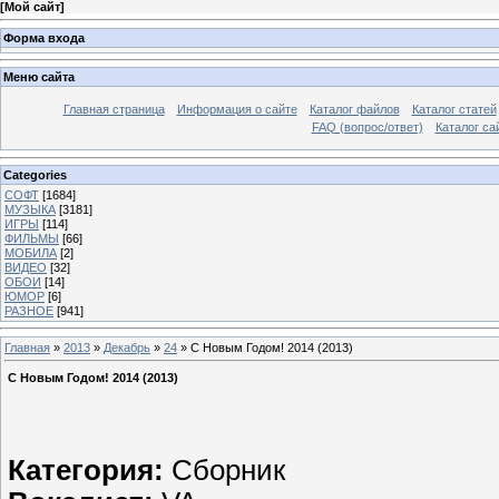
[
Мой сайт
]
Форма входа
Меню сайта
Главная страница
Информация о сайте
Каталог файлов
Каталог статей
FAQ (вопрос/ответ)
Каталог са
Categories
СОФТ
[1684]
МУЗЫКА
[3181]
ИГРЫ
[114]
ФИЛЬМЫ
[66]
МОБИЛА
[2]
ВИДЕО
[32]
ОБОИ
[14]
ЮМОР
[6]
РАЗНОЕ
[941]
Главная
»
2013
»
Декабрь
»
24
» С Новым Годом! 2014 (2013)
С Новым Годом! 2014 (2013)
Категория:
Сборник