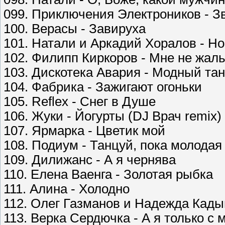
099. Приключения Электроников - З
100. Верасы - Завируха
101. Натали и Аркадий Хоралов - Н
102. Филипп Киркоров - Мне не жаль
103. Дискотека Авария - Модный та
104. Фабрика - Зажигают огоньки
105. Reflex - Снег в Душе
106. Жуки - Йогурты (DJ Врач remix)
107. Ярмарка - Цветик мой
108. Подиум - Танцуй, пока молодая
109. Дилижанс - А я чернява
110. Елена Ваенга - Золотая рыбка
111. Алина - Холодно
112. Олег Газманов и Надежда Кады
113. Верка Сердючка - А я только с 