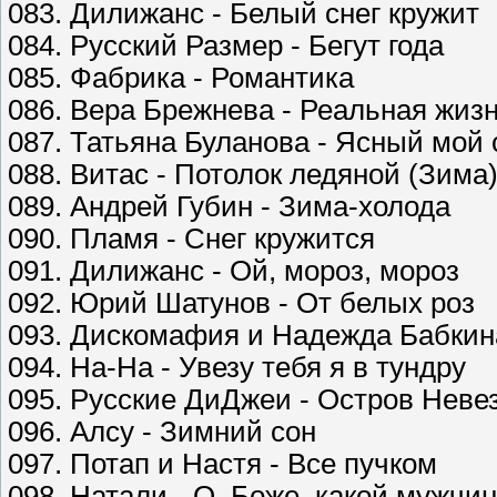
083. Дилижанс - Белый снег кружит
084. Русский Размер - Бегут года
085. Фабрика - Романтика
086. Вера Брежнева - Реальная жиз
087. Татьяна Буланова - Ясный мой 
088. Витас - Потолок ледяной (Зима
089. Андрей Губин - Зима-холода
090. Пламя - Снег кружится
091. Дилижанс - Ой, мороз, мороз
092. Юрий Шатунов - От белых роз
093. Дискомафия и Надежда Бабкина
094. На-На - Увезу тебя я в тундру
095. Русские ДиДжеи - Остров Неве
096. Алсу - Зимний сон
097. Потап и Настя - Все пучком
098. Натали - О, Боже, какой мужчи