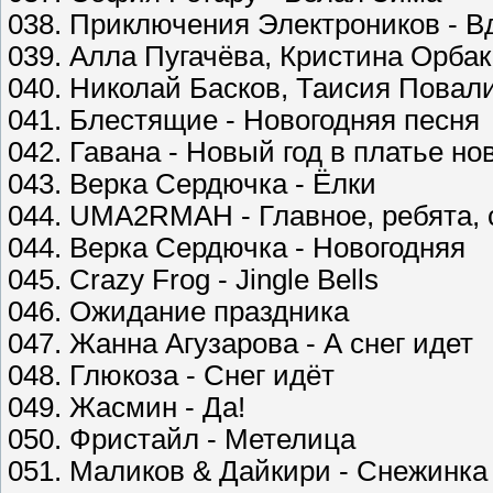
038. Приключения Электроников - В
039. Алла Пугачёва, Кристина Орбак
040. Николай Басков, Таисия Повал
041. Блестящие - Новогодняя песня
042. Гавана - Новый год в платье но
043. Верка Сердючка - Ёлки
044. UMA2RMAH - Главное, ребята, 
044. Верка Сердючка - Новогодняя
045. Crazy Frog - Jingle Bells
046. Ожидание праздника
047. Жанна Агузарова - А снег идет
048. Глюкоза - Снег идёт
049. Жасмин - Да!
050. Фристайл - Метелица
051. Маликов & Дайкири - Снежинка