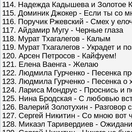
114. Надежда Кадышева и Золотое К
115. Доминик Джокер - Если ты со м
116. Поручик Ржевский - Смех у ело
117. Айдамир Мугу - Черные глаза
118. Мурат Тхагалегов - Калым
119. Мурат Тхагалегов - Украдет и п
120. Арсен Петросов - Кайфуем!
121. Елена Ваенга - Желаю
122. Людмила Гурченко - Песенка пр
123. Людмила Гурченко - Песенка о
124. Лариса Мондрус - Проснись и п
125. Нина Бродская - С любовью вс
126. Валерий Золотухин - Разговор 
127. Сергей Никитин - Со мною вот 
128. Микаэл Таривердиев - Ожидани