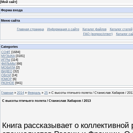
[
Мой сайт
]
Форма входа
Меню сайта
Главная страница
Информация о сайте
Каталог файлов
Каталог статей
FAQ (вопрос/ответ)
Каталог са
Categories
СОФТ
[1684]
МУЗЫКА
[3181]
ИГРЫ
[114]
ФИЛЬМЫ
[66]
МОБИЛА
[2]
ВИДЕО
[32]
ОБОИ
[14]
ЮМОР
[6]
РАЗНОЕ
[941]
Главная
»
2014
»
Февраль
»
25
» С высоты птичьего полета / Станислав Хабаров / 201
С высоты птичьего полета / Станислав Хабаров / 2013
Книга рассказывает о коллективной