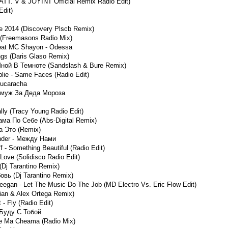
TT. V & JOYINT Official Remix Radio Edit)
Edit)
le 2014 (Discovery Plscb Remix)
(Freemasons Radio Mix)
feat MC Shayon - Odessa
ings (Daris Glaso Remix)
ной В Темноте (Sandslash & Bure Remix)
ublie - Same Faces (Radio Edit)
Cucaracha
амуж За Деда Мороза
lly (Tracy Young Radio Edit)
ама По Себе (Abs-Digital Remix)
а Это (Remix)
nder - Между Нами
f - Something Beautiful (Radio Edit)
Love (Solidisco Radio Edit)
(Dj Tarantino Remix)
вь (Dj Tarantino Remix)
eegan - Let The Music Do The Job (MD Electro Vs. Eric Flow Edit)
ian & Alex Ortega Remix)
 - Fly (Radio Edit)
 Буду С Тобой
le Ma Cheama (Radio Mix)