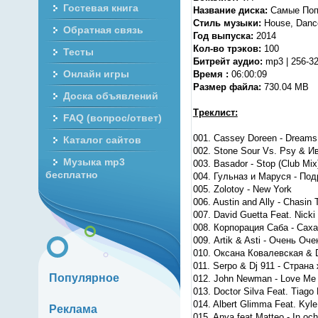
Гостевая книга
Название диска:
Самые Попу
Стиль музыки:
House, Danc
Обратная связь
Год выпуска:
2014
Кол-во трэков:
100
Тесты
Битрейт аудио:
mp3 | 256-3
Онлайн игры
Время :
06:00:09
Размер файла:
730.04 MB
Доска объявлений
Треклист:
FAQ (вопрос/ответ)
001. Cassey Doreen - Dreams 
Каталог сайтов
002. Stone Sour Vs. Psy & Ив
Музыка mp3
003. Basador - Stop (Club Mix
бесплатно
004. Гульназ и Маруся - Под
005. Zolotoy - New York
006. Austin and Ally - Chasin
007. David Guetta Feat. Nicki
008. Корпорация Саба - Сах
009. Artik & Asti - Очень Оче
010. Оксана Ковалевская & D
011. Serpo & Dj 911 - Страна 
Популярное
012. John Newman - Love Me 
013. Doctor Silva Feat. Tiago 
014. Albert Glimma Feat. Kyl
Реклама
015. Anya feat Matteo - In och