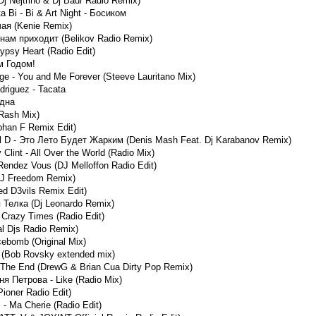
 Nejtrino & Dj Baur Radio Remix)
а Bi - Bi & Art Night - Босиком
ая (Kenie Remix)
 нам приходит (Belikov Radio Remix)
ypsy Heart (Radio Edit)
м Годом!
ge - You and Me Forever (Steeve Lauritano Mix)
riguez - Tacata
одна
Rash Mix)
phan F Remix Edit)
ill D - Это Лето Будет Жарким (Denis Mash Feat. Dj Karabanov Remix)
Clint - All Over the World (Radio Mix)
Rendez Vous (DJ Melloffon Radio Edit)
DJ Freedom Remix)
ed D3vils Remix Edit)
я Телка (Dj Leonardo Remix)
 Crazy Times (Radio Edit)
l Djs Radio Remix)
cebomb (Original Mix)
(Bob Rovsky extended mix)
r The End (DrewG & Brian Cua Dirty Pop Remix)
ня Петрова - Like (Radio Mix)
ioner Radio Edit)
 - Ma Cherie (Radio Edit)