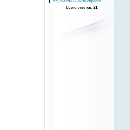
[
Результаты
·
Архив опросов
]
Всего ответов:
21