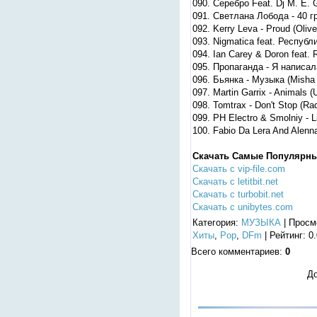
090. Серебро Feat. Dj M. E. G
091. Светлана Лобода - 40 г
092. Kerry Leva - Proud (Oliv
093. Nigmatica feat. Республ
094. Ian Carey & Doron feat. R
095. Пропаганда - Я написал
096. Бьянка - Музыка (Misha 
097. Martin Garrix - Animals (
098. Tomtrax - Don't Stop (Ra
099. PH Electro & Smolniy - L
100. Fabio Da Lera And Alenna
Скачать Самые Популярные 
Скачать с vip-file.com
Скачать с letitbit.net
Скачать с turbobit.net
Скачать с unibytes.com
Категория
:
МУЗЫКА
|
Просм
Хиты
,
Pop
,
DFm
|
Рейтинг
:
0.
Всего комментариев
:
0
До