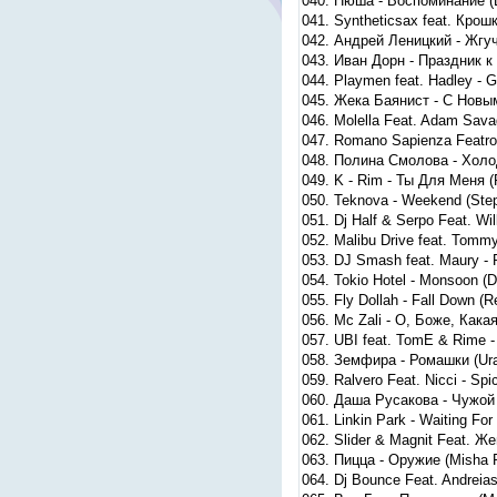
040. Нюша - Воспоминание (Dj
041. Syntheticsax feat. Крошк
042. Андрей Леницкий - Жгуч
043. Иван Дорн - Праздник к
044. Playmen feat. Hadley - G
045. Жека Баянист - С Новы
046. Molella Feat. Adam Sava
047. Romano Sapienza Featrod
048. Полина Смолова - Хол
049. K - Rim - Ты Для Меня (
050. Teknova - Weekend (Ste
051. Dj Half & Serpo Feat. W
052. Malibu Drive feat. Tommy 
053. DJ Smash feat. Maury - 
054. Tokio Hotel - Monsoon (
055. Fly Dollah - Fall Down (R
056. Mc Zali - О, Боже, Кака
057. UBI feat. TomE & Rime -
058. Земфира - Ромашки (Ura
059. Ralvero Feat. Nicci - Spi
060. Даша Русакова - Чужой 
061. Linkin Park - Waiting Fo
062. Slider & Magnit Feat. Же
063. Пицца - Оружие (Misha P
064. Dj Bounce Feat. Andreias