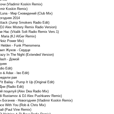
очи (Vladimir Koskin Remix)
imir Koskin Remix)
 Luna - Мир Сновидений (Club Mix)
огодняя 2014
 Attack (Jump Smokers Radio Edit)
DJ Alex Mistery Remix Radio Version)
 Нас (Vitalik Solt Radio Remix Vers.1)
 Maria (KJ AlGer Remix)
Noiz Power Mix)
n Helden - Funk Phenomena
аил Жуков - Сердце
razy In The Night (Extended Version)
Clash - Домой
дняя
io Edit)
o & Adax - Iвo Edit)
 недели рая
it Bailay - Pump It Up (Original Edit)
ни (Radio Edit)
й поцелуй (Alex Dea Radio Mix)
di Rustamov & DJ Alex Pushkarev Remix)
Богачев - Новогодняя (Vladimir Koskin Remix)
ance With You (Rob & Chris Mix)
й (Paul Vine Remix)