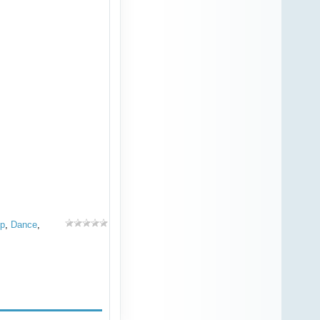
op
,
Dance
,