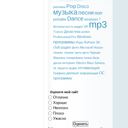
Pop
Disco
реклама
музыка
песни
поп
Dance
portable
windows 7
mp3
VA
Безопасность
видео
Дискотека
Trance
action
Windows
Professional
Pro
программы
Игры
RePack
3D
club
радио
фото
Microsoft
House
тюнинг
тюнинг авто
авто
Черная
Машина
тонирована
тачка
база
диски
интернет
Electro
Maxi
Запись
оптимизация
пк
защита
аудио
ОС
данные
Графика
информация
программа
Оцените мой сайт
Отлично
Хорошо
Неплохо
Плохо
Ужасно