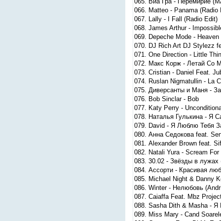
065. Виа Гра - Перемирие (MA
066. Matteo - Panama (Radio 
067. Lally - I Fall (Radio Edit)
068. James Arthur - Impossib
069. Depeche Mode - Heaven 
070. DJ Rich Art DJ Stylezz 
071. One Direction - Little Th
072. Макс Корж - Летай Со М
073. Cristian - Daniel Feat. J
074. Ruslan Nigmatullin - La 
075. Диверсанты и Маня - З
076. Bob Sinclar - Bob
077. Katy Perry - Unconditiona
078. Наталья Гулькина - Я С
079. David - Я Люблю Тебя З
080. Анна Седокова feat. Se
081. Alexander Brown feat. Sif
082. Natali Yura - Scream For 
083. 30.02 - Звёзды в лужах 
084. Ассорти - Красивая любо
085. Michael Night & Danny K
086. Winter - Нелюбовь (Andr
087. Caiaffa Feat. Mbz Project
088. Sasha Dith & Masha - Я
089. Miss Mary - Cand Soare