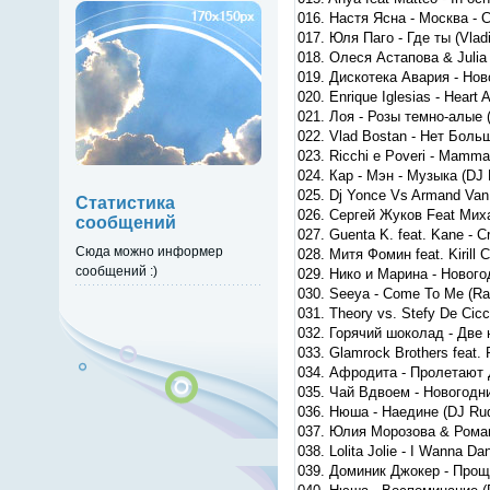
016. Настя Ясна - Москва - С
017. Юля Паго - Где ты (Vlad
018. Олеся Астапова & Julia
019. Дискотека Авария - Нов
020. Enrique Iglesias - Heart
021. Лоя - Розы темно-алые (
022. Vlad Bostan - Нет Больше
023. Ricchi e Poveri - Mamma
024. Кар - Мэн - Музыка (DJ 
025. Dj Yonce Vs Armand Va
Статистика
026. Сергей Жуков Feat Мих
сообщений
027. Guenta K. feat. Kane - C
Сюда можно информер
028. Митя Фомин feat. Kirill 
сообщений :)
029. Нико и Марина - Нового
030. Seeya - Come To Me (Rad
031. Theory vs. Stefy De Cicc
032. Горячий шоколад - Две
033. Glamrock Brothers feat. P
034. Афродита - Пролетают Д
035. Чай Вдвоем - Новогодни
036. Нюша - Наедине (DJ Ru
037. Юлия Морозова & Роман 
038. Lolita Jolie - I Wanna D
039. Доминик Джокер - Проща