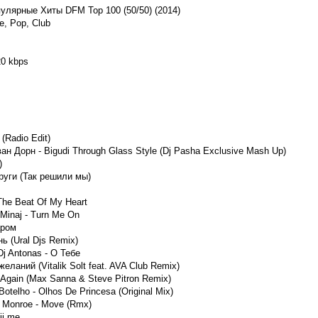
лярные Хиты DFM Top 100 (50/50) (2014)
e, Pop, Club
20 kbps
(Radio Edit)
ан Дорн - Bigudi Through Glass Style (Dj Pasha Exclusive Mash Up)
)
руги (Так решили мы)
 The Beat Of My Heart
 Minaj - Turn Me On
аром
нь (Ural Djs Remix)
j Antonas - О Тебе
желаний (Vitalik Solt feat. AVA Club Remix)
Again (Max Sanna & Steve Pitron Remix)
Botelho - Olhos De Princesa (Original Mix)
e Monroe - Move (Rmx)
ii me