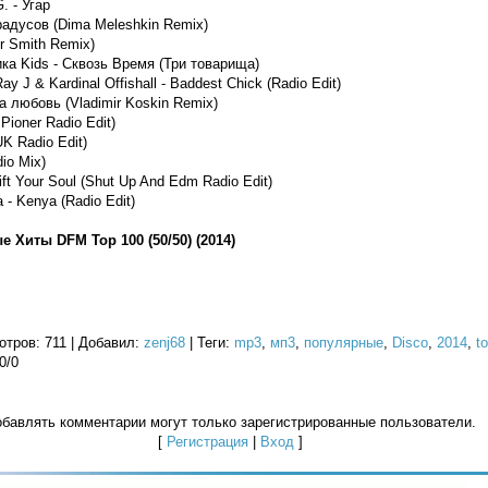
. - Угар
радусов (Dima Meleshkin Remix)
er Smith Remix)
ика Kids - Сквозь Время (Три товарища)
ay J & Kardinal Offishall - Baddest Chick (Radio Edit)
а любовь (Vladimir Koskin Remix)
Pioner Radio Edit)
UK Radio Edit)
dio Mix)
ift Your Soul (Shut Up And Edm Radio Edit)
 - Kenya (Radio Edit)
Хиты DFM Top 100 (50/50) (2014)
отров
: 711 |
Добавил
:
zenj68
|
Теги
:
mp3
,
мп3
,
популярные
,
Disco
,
2014
,
t
0
/
0
бавлять комментарии могут только зарегистрированные пользователи.
[
Регистрация
|
Вход
]