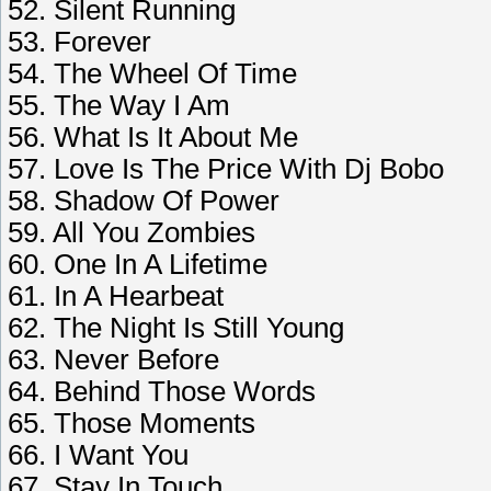
52. Silent Running
53. Forever
54. The Wheel Of Time
55. The Way I Am
56. What Is It About Me
57. Love Is The Price With Dj Bobo
58. Shadow Of Power
59. All You Zombies
60. One In A Lifetime
61. In A Hearbeat
62. The Night Is Still Young
63. Never Before
64. Behind Those Words
65. Those Moments
66. I Want You
67. Stay In Touch