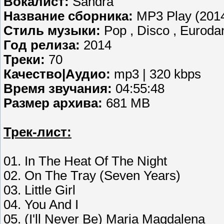
Вокалист:
Sandra
Название сборника:
MP3 Play (201
Стиль музыки:
Pop , Disco , Euroda
Год релиза:
2014
Треки:
70
Качество|Аудио:
mp3 | 320 kbps
Время звучания:
04:55:48
Размер архива:
681 MB
Трек-лист:
01. In The Heat Of The Night
02. On The Tray (Seven Years)
03. Little Girl
04. You And I
05. (I'll Never Be) Maria Magdalena