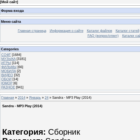
[
Мой сайт
]
Форма входа
Меню сайта
Главная страница
Информация о сайте
Каталог файлов
Каталог статей
FAQ (вопрос/ответ)
Каталог са
Categories
СОФТ
[1684]
МУЗЫКА
[3181]
ИГРЫ
[114]
ФИЛЬМЫ
[66]
МОБИЛА
[2]
ВИДЕО
[32]
ОБОИ
[14]
ЮМОР
[6]
РАЗНОЕ
[941]
Главная
»
2014
»
Январь
»
24
» Sandra - MP3 Play (2014)
Sandra - MP3 Play (2014)
Категория:
Сборник