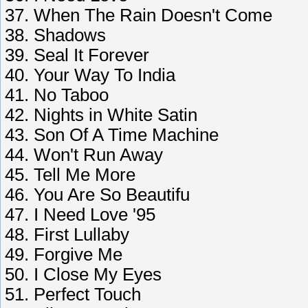
37. When The Rain Doesn't Come
38. Shadows
39. Seal It Forever
40. Your Way To India
41. No Taboo
42. Nights in White Satin
43. Son Of A Time Machine
44. Won't Run Away
45. Tell Me More
46. You Are So Beautifu
47. I Need Love '95
48. First Lullaby
49. Forgive Me
50. I Close My Eyes
51. Perfect Touch