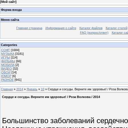
[
Мой сайт
]
Форма входа
Меню сайта
Главная страница
Информация о сайте
Каталог файлов
Каталог статей
FAQ (вопрос/ответ)
Каталог са
Categories
СОФТ
[1684]
МУЗЫКА
[3181]
ИГРЫ
[114]
ФИЛЬМЫ
[66]
МОБИЛА
[2]
ВИДЕО
[32]
ОБОИ
[14]
ЮМОР
[6]
РАЗНОЕ
[941]
Главная
»
2014
»
Январь
»
10
» Сердце и сосуды. Верните им здоровье! / Роза Волкова
Сердце и сосуды. Верните им здоровье! / Роза Волкова / 2014
Большинство заболеваний сердечно-