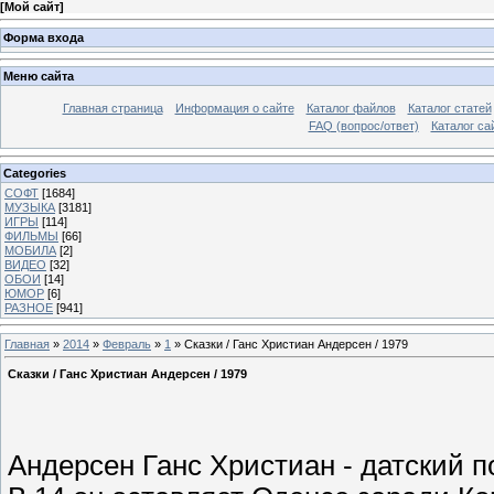
[
Мой сайт
]
Форма входа
Меню сайта
Главная страница
Информация о сайте
Каталог файлов
Каталог статей
FAQ (вопрос/ответ)
Каталог са
Categories
СОФТ
[1684]
МУЗЫКА
[3181]
ИГРЫ
[114]
ФИЛЬМЫ
[66]
МОБИЛА
[2]
ВИДЕО
[32]
ОБОИ
[14]
ЮМОР
[6]
РАЗНОЕ
[941]
Главная
»
2014
»
Февраль
»
1
» Сказки / Ганс Христиан Андерсен / 1979
Сказки / Ганс Христиан Андерсен / 1979
Андерсен Ганс Христиан - датский п