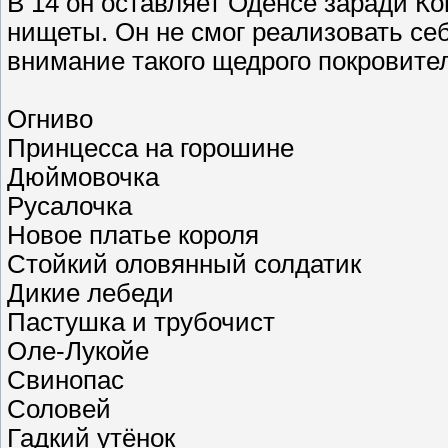
В 14 он оставляет Оденсе заради Ко
нищеты. Он не смог реализовать себ
внимание такого щедрого покровител
Огниво
Принцесса на горошине
Дюймовочка
Русалочка
Новое платье короля
Стойкий оловянный солдатик
Дикие лебеди
Пастушка и трубочист
Оле-Лукойе
Свинопас
Соловей
Гадкий утёнок