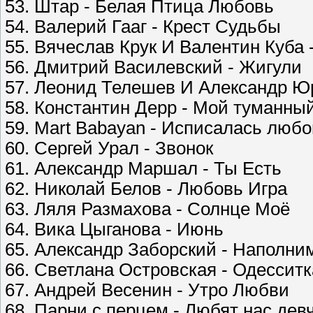
53. Штар - Белая Птица Любовь
54. Валерий Гааг - Крест Судьбы
55. Вячеслав Крук И Валентин Куба 
56. Дмитрий Василевский - Жигули
57. Леонид Телешев И Александр Ю
58. Константин Дерр - Мой туманны
59. Mart Babayan - Исписалась люб
60. Сергей Урал - Звонок
61. Александр Маршал - Ты Есть
62. Николай Белов - Любовь Игра
63. Ляля Размахова - Солнце Моё
64. Вика Цыганова - Июнь
65. Александр Заборский - Наполни
66. Светлана Островская - Одесситк
67. Андрей Весенин - Утро Любви
68. Парни с перцем - Любят нас дев