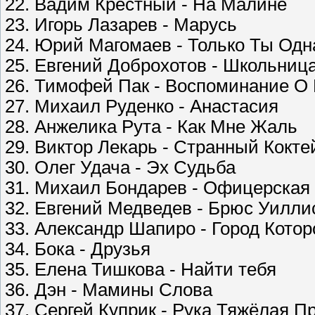
22. Вадим Крёстный - На Малине
23. Игорь Лазарев - Марусь
24. Юрий Магомаев - Только Ты Одн
25. Евгений Доброхотов - Школьниц
26. Тимофей Пак - Воспоминание О
27. Михаил Руденко - Анастасия
28. Анжелика Рута - Как Мне Жаль
29. Виктор Лекарь - Странный Кокте
30. Олег Удача - Эх Судьба
31. Михаил Бондарев - Офицерская
32. Евгений Медведев - Брюс Уилли
33. Александр Шапиро - Город Котор
34. Бока - Друзья
35. Елена Тишкова - Найти тебя
36. Дэн - Мамины Слова
37. Сергей Куприк - Рука Тяжёлая П