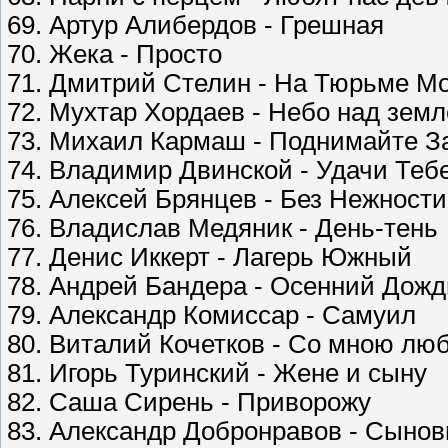
69. Артур Алибердов - Грешная
70. Жека - Просто
71. Дмитрий Стелин - На Тюрьме М
72. Мухтар Хордаев - Небо над зем
73. Михаил Кармаш - Поднимайте З
74. Владимир Двинской - Удачи Теб
75. Алексей Брянцев - Без Нежност
76. Владислав Медяник - День-тень
77. Денис Иккерт - Лагерь Южный
78. Андрей Бандера - Осенний Дожд
79. Александр Комиссар - Самуил
80. Виталий Кочетков - Со мною лю
81. Игорь Туринский - Жене и сыну
82. Саша Сирень - Приворожу
83. Александр Добронравов - Сынов