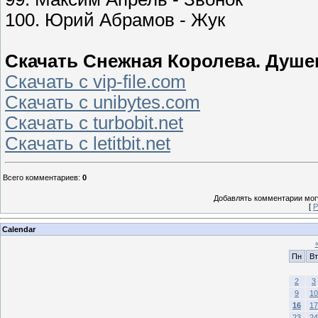
100. Юрий Абрамов - Жук
Скачать Снежная Королева. Душе
Скачать с vip-file.com
Скачать с unibytes.com
Скачать с turbobit.net
Скачать с letitbit.net
Всего комментариев
:
0
Добавлять комментарии могу
[
Р
Calendar
Пн
Вт
2
3
9
10
16
17
23
24