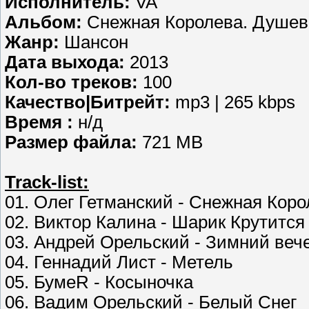
Исполнитель:
VA
Альбом:
Снежная Королева. Душевн
Жанр:
Шансон
Дата выхода:
2013
Кол-во треков:
100
Качество|Битрейт:
mp3 | 265 kbps
Время :
н/д
Размер файла:
721 MB
Track-list:
01. Олег Гетманский - Снежная Кор
02. Виктор Калина - Шарик Крутится
03. Андрей Орельский - Зимний веч
04. Геннадий Лист - Метель
05. БумеR - Косыночка
06. Вадим Орельский - Белый Снег