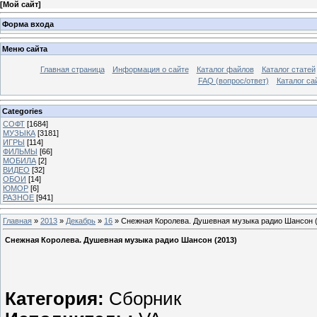
[
Мой сайт
]
Форма входа
Меню сайта
Главная страница
Информация о сайте
Каталог файлов
Каталог статей
FAQ (вопрос/ответ)
Каталог са
Categories
СОФТ
[1684]
МУЗЫКА
[3181]
ИГРЫ
[114]
ФИЛЬМЫ
[66]
МОБИЛА
[2]
ВИДЕО
[32]
ОБОИ
[14]
ЮМОР
[6]
РАЗНОЕ
[941]
Главная
»
2013
»
Декабрь
»
16
» Снежная Королева. Душевная музыка радио Шансон 
Снежная Королева. Душевная музыка радио Шансон (2013)
Категория:
Сборник