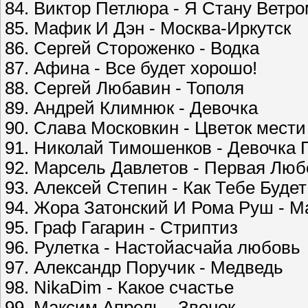
84. Виктор Петлюра - Я Стану Ветр
85. Мафик И Дэн - Москва-Иркутск
86. Сергей Стороженко - Водка
87. Афина - Все будет хорошо!
88. Сергей Любавин - Тополя
89. Андрей Климнюк - Девочка
90. Слава Московкин - Цветок мести
91. Николай Тимошенков - Девочка 
92. Марсель Давлетов - Первая Люб
93. Алексей Степин - Как Тебе Будет
94. Жора Затонский И Рома Руш - Ma
95. Граф Гагарин - Стриптиз
96. Рулетка - Настойасчайа любовь
97. Александр Поручик - Медведь
98. NikaDim - Какое счастье
99. Максим Апрель - Звонок