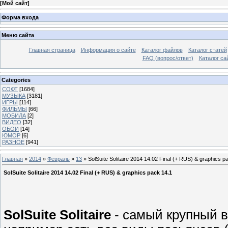
[
Мой сайт
]
Форма входа
Меню сайта
Главная страница
Информация о сайте
Каталог файлов
Каталог статей
FAQ (вопрос/ответ)
Каталог са
Categories
СОФТ
[1684]
МУЗЫКА
[3181]
ИГРЫ
[114]
ФИЛЬМЫ
[66]
МОБИЛА
[2]
ВИДЕО
[32]
ОБОИ
[14]
ЮМОР
[6]
РАЗНОЕ
[941]
Главная
»
2014
»
Февраль
»
13
» SolSuite Solitaire 2014 14.02 Final (+ RUS) & graphics p
SolSuite Solitaire 2014 14.02 Final (+ RUS) & graphics pack 14.1
SolSuite Solitaire
- самый крупный в