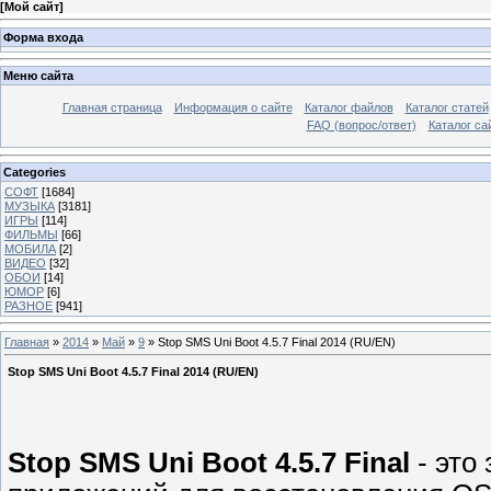
[
Мой сайт
]
Форма входа
Меню сайта
Главная страница
Информация о сайте
Каталог файлов
Каталог статей
FAQ (вопрос/ответ)
Каталог са
Categories
СОФТ
[1684]
МУЗЫКА
[3181]
ИГРЫ
[114]
ФИЛЬМЫ
[66]
МОБИЛА
[2]
ВИДЕО
[32]
ОБОИ
[14]
ЮМОР
[6]
РАЗНОЕ
[941]
Главная
»
2014
»
Май
»
9
» Stop SMS Uni Boot 4.5.7 Final 2014 (RU/EN)
Stop SMS Uni Boot 4.5.7 Final 2014 (RU/EN)
Stop SMS Uni Boot 4.5.7 Final
- это