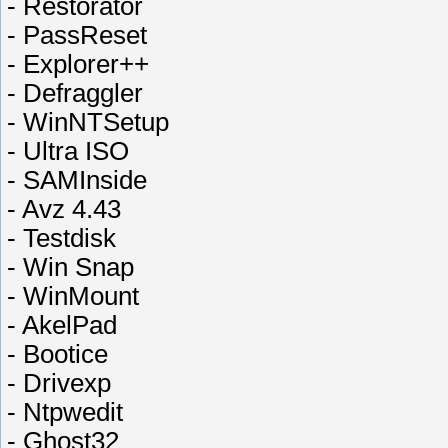
- Restorator
- PassReset
- Explorer++
- Defraggler
- WinNTSetup
- Ultra ISO
- SAMInside
- Avz 4.43
- Testdisk
- Win Snap
- WinMount
- AkelPad
- Bootice
- Drivexp
- Ntpwedit
- Ghost32