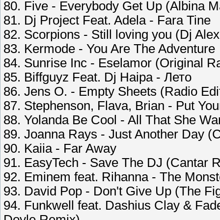
80. Five - Everybody Get Up (Albina 
81. Dj Project Feat. Adela - Fara Tine
82. Scorpions - Still loving you (Dj Al
83. Kermode - You Are The Adventure
84. Sunrise Inc - Eselamor (Original Ra
85. Biffguyz Feat. Dj Haipa - Лето
86. Jens O. - Empty Sheets (Radio Edi
87. Stephenson, Flava, Brian - Put You
88. Yolanda Be Cool - All That She Wa
89. Joanna Rays - Just Another Day (C
90. Kaiia - Far Away
91. EasyTech - Save The DJ (Cantar 
92. Eminem feat. Rihanna - The Monst
93. David Pop - Don't Give Up (The F
94. Funkwell feat. Dashius Clay & Fa
Doyle Remix)