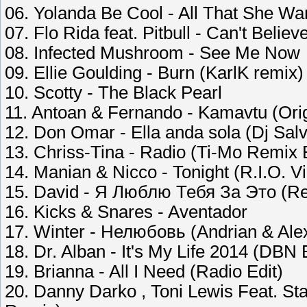
06. Yolanda Be Cool - All That She Wa
07. Flo Rida feat. Pitbull - Can't Beli
08. Infected Mushroom - See Me Now
09. Ellie Goulding - Burn (KarlK remix)
10. Scotty - The Black Pearl
11. Antoan & Fernando - Kamavtu (Orig
12. Don Omar - Ella anda sola (Dj Sal
13. Chriss-Tina - Radio (Ti-Mo Remix E
14. Manian & Nicco - Tonight (R.I.O. Vi
15. David - Я Люблю Тебя За Это (R
16. Kicks & Snares - Aventador
17. Winter - Нелюбовь (Andrian & Ale
18. Dr. Alban - It's My Life 2014 (DBN
19. Brianna - All I Need (Radio Edit)
20. Danny Darko , Toni Lewis Feat. Sta