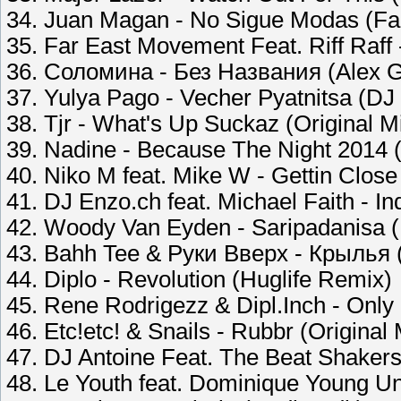
34. Juan Magan - No Sigue Modas (Fa
35. Far East Movement Feat. Riff Raff -
36. Соломина - Без Названия (Alex 
37. Yulya Pago - Vecher Pyatnitsa (D
38. Tjr - What's Up Suckaz (Original M
39. Nadine - Because The Night 2014 
40. Niko M feat. Mike W - Gettin Clos
41. DJ Enzo.ch feat. Michael Faith - I
42. Woody Van Eyden - Saripadanisa (
43. Bahh Tee & Руки Вверх - Крылья 
44. Diplo - Revolution (Huglife Remix)
45. Rene Rodrigezz & Dipl.Inch - Only
46. Etc!etc! & Snails - Rubbr (Original 
47. DJ Antoine Feat. The Beat Shaker
48. Le Youth feat. Dominique Young 