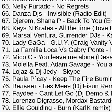
65. Nelly Furtado - No Regrets
66. Danza Djs - Invisible (Radio Edit)
67. Djerem, Shana P - Back To You (
68. Keys N Krates - All the time (Tove L
69. Marsal Ventura, Surrender DJs - 
70. Lady GaGa - G.U.Y. (Craig Vanit
71. La Familia Loca Vs Gabry Ponte - 
72. Mico C - You leave me alone (Des
73. Molella Feat. Adam Savage - You 
74. Lojaz & Dj Jedy - Skype
75. Paula P`cay - Keep The Fire Burni
76. Вельвет - Без Меня (Dj Fisun Rem
77. Faydee - Cant Let Go (Dj Demo & 
78. Lorenzo Digrasso, Mordax Bastard
79. Ellie Goulding - Burn (KarlK remix)