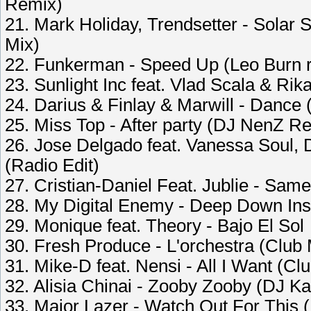
Remix)
21. Mark Holiday, Trendsetter - Solar 
Mix)
22. Funkerman - Speed Up (Leo Burn 
23. Sunlight Inc feat. Vlad Scala & Ri
24. Darius & Finlay & Marwill - Dance
25. Miss Top - After party (DJ NenZ R
26. Jose Delgado feat. Vanessa Soul,
(Radio Edit)
27. Cristian-Daniel Feat. Jublie - Sam
28. My Digital Enemy - Deep Down Insi
29. Monique feat. Theory - Bajo El Sol
30. Fresh Produce - L'orchestra (Club 
31. Mike-D feat. Nensi - All I Want (Cl
32. Alisia Chinai - Zooby Zooby (DJ K
33. Major Lazer - Watch Out For This