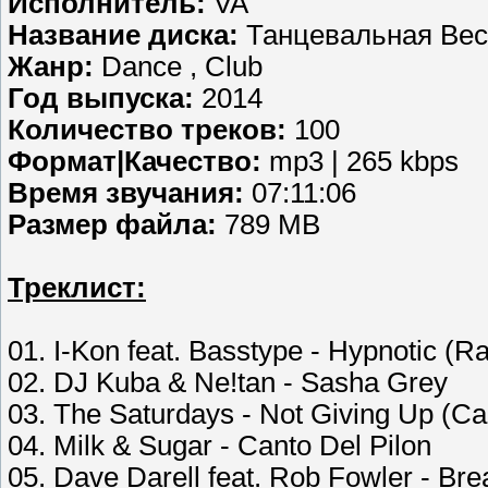
Исполнитель:
VA
Название диска:
Танцевальная Вес
Жанр:
Dance , Club
Год выпуска:
2014
Количество треков:
100
Формат|Качество:
mp3 | 265 kbps
Время звучания:
07:11:06
Размер файла:
789 MB
Треклист:
01. I-Kon feat. Basstype - Hypnotic (Ra
02. DJ Kuba & Ne!tan - Sasha Grey
03. The Saturdays - Not Giving Up (Cah
04. Milk & Sugar - Canto Del Pilon
05. Dave Darell feat. Rob Fowler - Bre