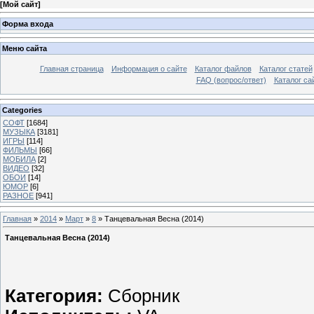
[
Мой сайт
]
Форма входа
Меню сайта
Главная страница
Информация о сайте
Каталог файлов
Каталог статей
FAQ (вопрос/ответ)
Каталог са
Categories
СОФТ
[1684]
МУЗЫКА
[3181]
ИГРЫ
[114]
ФИЛЬМЫ
[66]
МОБИЛА
[2]
ВИДЕО
[32]
ОБОИ
[14]
ЮМОР
[6]
РАЗНОЕ
[941]
Главная
»
2014
»
Март
»
8
» Танцевальная Весна (2014)
Танцевальная Весна (2014)
Категория:
Сборник