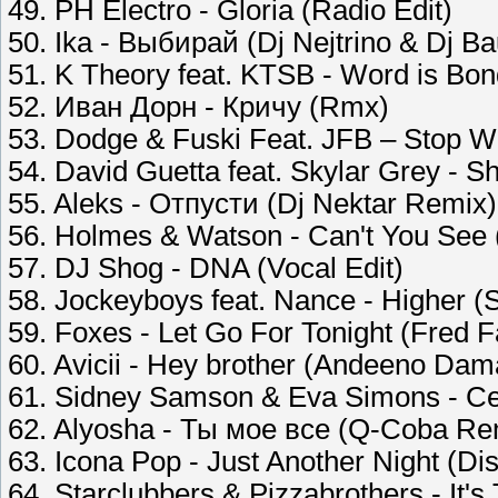
49. PH Electro - Gloria (Radio Edit)
50. Ika - Выбирай (Dj Nejtrino & Dj Ba
51. K Theory feat. KTSB - Word is Bo
52. Иван Дорн - Кричу (Rmx)
53. Dodge & Fuski Feat. JFB – Stop 
54. David Guetta feat. Skylar Grey - 
55. Aleks - Отпусти (Dj Nektar Remix)
56. Holmes & Watson - Can't You See 
57. DJ Shog - DNA (Vocal Edit)
58. Jockeyboys feat. Nance - Higher (
59. Foxes - Let Go For Tonight (Fred F
60. Avicii - Hey brother (Andeeno Da
61. Sidney Samson & Eva Simons - Cel
62. Alyosha - Ты мое все (Q-Coba Re
63. Icona Pop - Just Another Night (Di
64. Starclubbers & Pizzabrothers - It's