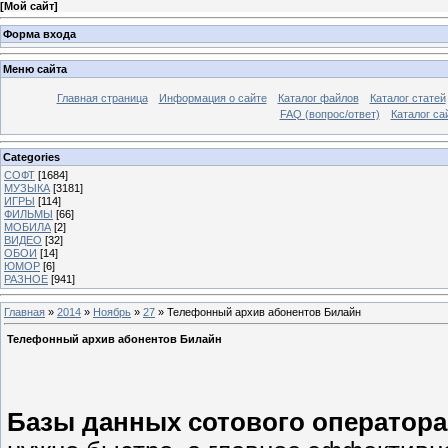
[
Мой сайт
]
Форма входа
Меню сайта
Главная страница
Информация о сайте
Каталог файлов
Каталог статей
FAQ (вопрос/ответ)
Каталог са
Categories
СОФТ
[1684]
МУЗЫКА
[3181]
ИГРЫ
[114]
ФИЛЬМЫ
[66]
МОБИЛА
[2]
ВИДЕО
[32]
ОБОИ
[14]
ЮМОР
[6]
РАЗНОЕ
[941]
Главная
»
2014
»
Ноябрь
»
27
» Телефонный архив абонентов Билайн
Телефонный архив абонентов Билайн
Базы данных сотового оператора