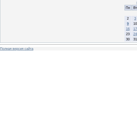
Пн
Вт
2
3
9
10
16
17
23
24
30
31
Полная версия сайта