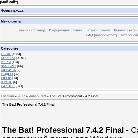
[
Мой сайт
]
Форма входа
Меню сайта
Главная страница
Информация о сайте
Каталог файлов
Каталог статей
FAQ (вопрос/ответ)
Каталог са
Categories
СОФТ
[1684]
МУЗЫКА
[3181]
ИГРЫ
[114]
ФИЛЬМЫ
[66]
МОБИЛА
[2]
ВИДЕО
[32]
ОБОИ
[14]
ЮМОР
[6]
РАЗНОЕ
[941]
Главная
»
2017
»
Январь
»
9
» The Bat! Professional 7.4.2 Final
The Bat! Professional 7.4.2 Final
The Bat! Professional 7.4.2 Final
- С