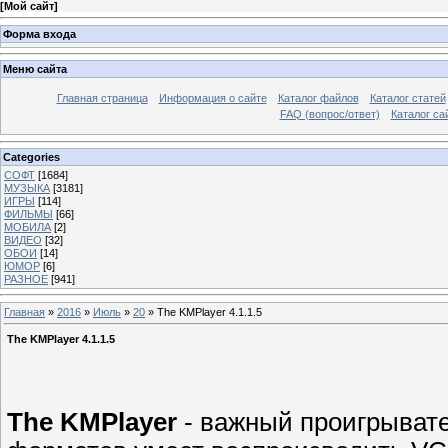
[
Мой сайт
]
Форма входа
Меню сайта
Главная страница
Информация о сайте
Каталог файлов
Каталог статей
FAQ (вопрос/ответ)
Каталог са
Categories
СОФТ
[1684]
МУЗЫКА
[3181]
ИГРЫ
[114]
ФИЛЬМЫ
[66]
МОБИЛА
[2]
ВИДЕО
[32]
ОБОИ
[14]
ЮМОР
[6]
РАЗНОЕ
[941]
Главная
»
2016
»
Июль
»
20
» The KMPlayer 4.1.1.5
The KMPlayer 4.1.1.5
The KMPlayer
- важный проигрывате