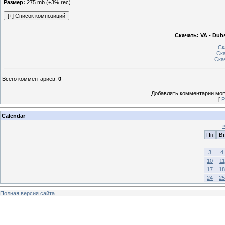
Размер:
275 mb (+3% rec)
Скачать: VA - Dubs
Ск
Ск
Ска
Всего комментариев
:
0
Добавлять комментарии могу
[
Р
Calendar
Пн
Вт
3
4
10
11
17
18
24
25
Полная версия сайта