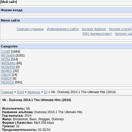
[
Мой сайт
]
Форма входа
Меню сайта
Главная страница
Информация о сайте
Каталог файлов
Каталог статей
FAQ (вопрос/ответ)
Каталог са
Categories
СОФТ
[1684]
МУЗЫКА
[3181]
ИГРЫ
[114]
ФИЛЬМЫ
[66]
МОБИЛА
[2]
ВИДЕО
[32]
ОБОИ
[14]
ЮМОР
[6]
РАЗНОЕ
[941]
Главная
»
2014
»
Февраль
»
20
» VA - Dubstep 2014.1 The Ultimate Hits (2014)
VA - Dubstep 2014.1 The Ultimate Hits (2014)
Исполнитель:
VA
Название альбома:
Dubstep 2014.1 The Ultimate Hits
Год выпуска:
2014
Жанр:
Breakbeat, Bass, Reggae, Dubstep
Формат | Качество:
Mp3 256 kbps
Треков:
32
Продолжительность:
02:26:54