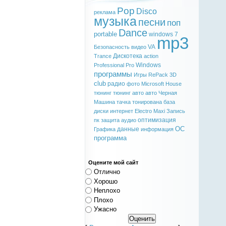
Pop
Disco
реклама
музыка
песни
поп
Dance
portable
windows 7
mp3
VA
Безопасность
видео
Дискотека
Trance
action
Windows
Professional
Pro
программы
Игры
RePack
3D
club
радио
фото
Microsoft
House
тюнинг
тюнинг авто
авто
Черная
Машина
тачка
тонирована
база
диски
интернет
Electro
Maxi
Запись
оптимизация
пк
защита
аудио
ОС
данные
Графика
информация
программа
Оцените мой сайт
Отлично
Хорошо
Неплохо
Плохо
Ужасно