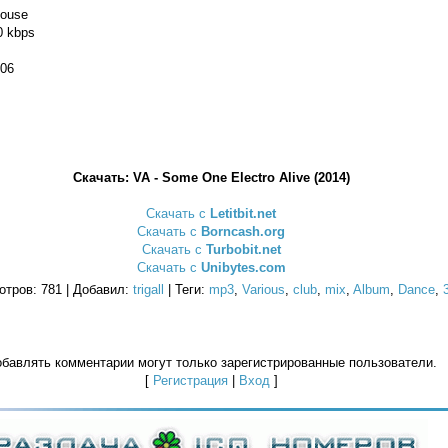
House
 kbps
:06
Скачать: VA - Some One Electro Alive (2014)
Скачать с
Letitbit.net
Скачать с
Borncash.org
Скачать с
Turbobit.net
Скачать с
Unibytes.com
отров
: 781 |
Добавил
:
trigall
|
Теги
:
mp3
,
Various
,
club
,
mix
,
Album
,
Dance
,
бавлять комментарии могут только зарегистрированные пользователи.
[
Регистрация
|
Вход
]