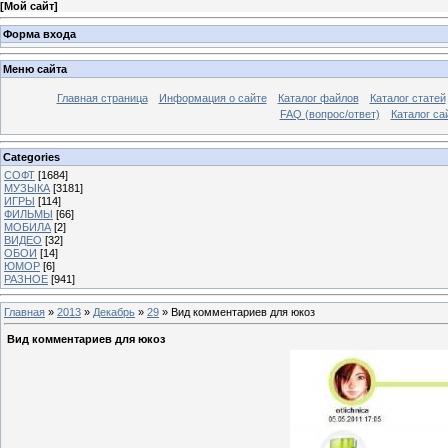
[
Мой сайт
]
Форма входа
Меню сайта
Главная страница
Информация о сайте
Каталог файлов
Каталог статей
FAQ (вопрос/ответ)
Каталог са
Categories
СОФТ
[1684]
МУЗЫКА
[3181]
ИГРЫ
[114]
ФИЛЬМЫ
[66]
МОБИЛА
[2]
ВИДЕО
[32]
ОБОИ
[14]
ЮМОР
[6]
РАЗНОЕ
[941]
Главная
»
2013
»
Декабрь
»
29
» Вид комментариев для юкоз
Вид комментариев для юкоз