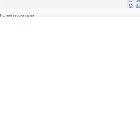
23
24
</td></tr></table>
30
31
Полная версия сайта