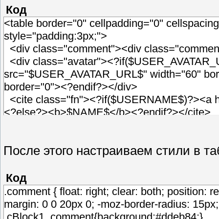
Код
<table border="0" cellpadding="0" cellspac
style="padding:3px;">
<div class="comment"><div class="comment
<div class="avatar"><?if($USER_AVATAR_URL
src="$USER_AVATAR_URL$" width="60" borde
border="0"><?endif?></div>
<cite class="fn"><?if($USERNAME$)?><
<?else?><b>$NAME$</b><?endif?></cite>
</div>
<div class="comment-meta commentmetad
После этого настраиваем стили в т
<div style="float:right;font-size:11px;font
><span class="myWinError"><b>$COMMEN
if($COMMENT_RATING$=0)?><span style="
Код
<?else?><span class="myWinSuccess"><
.comment { float: right; clear: both; position:
endif?> <?if($GOOD_COMMENT_URL$)?><
margin: 0 0 20px 0; -moz-border-radius: 15px;
src="http://s16.ucoz.net/img/icon/thumbu.png
.cBlock1 .comment{background:#ddeb84;}