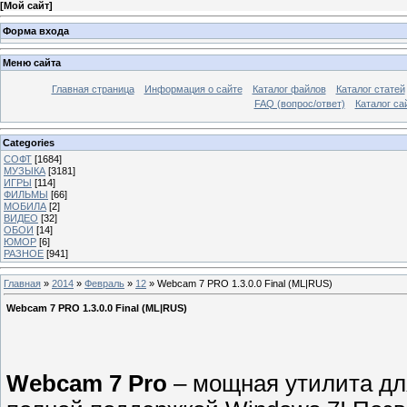
[
Мой сайт
]
Форма входа
Меню сайта
Главная страница
Информация о сайте
Каталог файлов
Каталог статей
FAQ (вопрос/ответ)
Каталог са
Categories
СОФТ
[1684]
МУЗЫКА
[3181]
ИГРЫ
[114]
ФИЛЬМЫ
[66]
МОБИЛА
[2]
ВИДЕО
[32]
ОБОИ
[14]
ЮМОР
[6]
РАЗНОЕ
[941]
Главная
»
2014
»
Февраль
»
12
» Webcam 7 PRO 1.3.0.0 Final (ML|RUS)
Webcam 7 PRO 1.3.0.0 Final (ML|RUS)
Webcam 7 Pro
– мощная утилита для