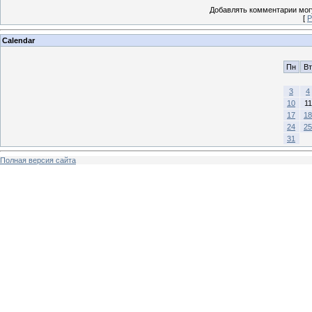
Добавлять комментарии могу
[
Р
Calendar
Пн
Вт
3
4
10
11
17
18
24
25
31
Полная версия сайта