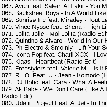
067. Avicii feat. Salem Al Fakir - You
068. Backstreet Boys - In A World Like
069. Sunrise Inc feat. Miradey - Tout
070. Vince Nysse feat. Shena - High Li
071. Lolita Jolie - Moi Lolita (Radio Edi
072. Quintino & Alvaro - World In Our
073. Ph Electro & Smolniy - Lift Your
074. Icona Pop feat. Charli XCX - I Love
075. Klaas - Heartbeat (Radio Edit)
076. Freestylers feat. Valerie M. - Is It
077. R.I.O. Feat. U - Jean - Komodo (
078. DJ Bobo feat. Cara - What A Fee
079. Ak Babe - We Don't Care (Like A
Radio Edit)
080. Udalin Project Feat. Al Jet - In Thi