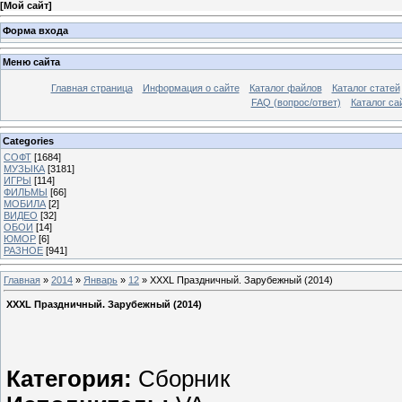
[
Мой сайт
]
Форма входа
Меню сайта
Главная страница
Информация о сайте
Каталог файлов
Каталог статей
FAQ (вопрос/ответ)
Каталог са
Categories
СОФТ
[1684]
МУЗЫКА
[3181]
ИГРЫ
[114]
ФИЛЬМЫ
[66]
МОБИЛА
[2]
ВИДЕО
[32]
ОБОИ
[14]
ЮМОР
[6]
РАЗНОЕ
[941]
Главная
»
2014
»
Январь
»
12
» XXXL Праздничный. Зарубежный (2014)
XXXL Праздничный. Зарубежный (2014)
Категория:
Сборник