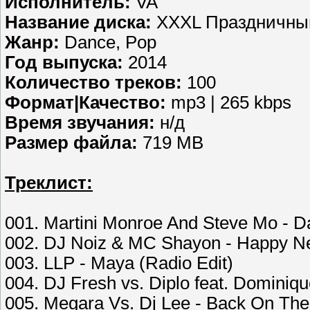
Исполнитель:
VA
Название диска:
XXXL Праздничный
Жанр:
Dance, Pop
Год выпуска:
2014
Количество треков:
100
Формат|Качество:
mp3 | 265 kbps
Время звучания:
н/д
Размер файла:
719 MB
Треклист:
001. Martini Monroe And Steve Mo - Da
002. DJ Noiz & MC Shayon - Happy N
003. LLP - Maya (Radio Edit)
004. DJ Fresh vs. Diplo feat. Dominiq
005. Megara Vs. Dj Lee - Back On The