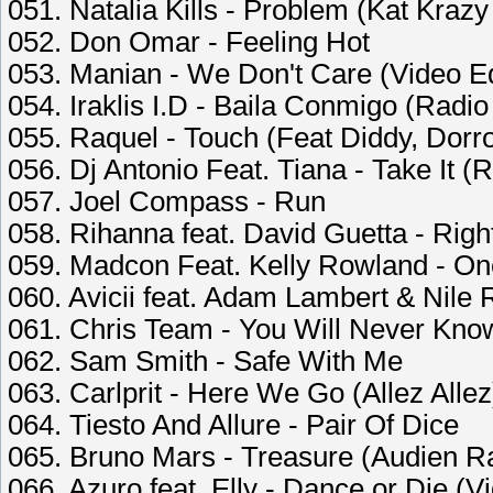
051. Natalia Kills - Problem (Kat Kraz
052. Don Omar - Feeling Hot
053. Manian - We Don't Care (Video Ed
054. Iraklis I.D - Baila Conmigo (Radio
055. Raquel - Touch (Feat Diddy, Dorr
056. Dj Antonio Feat. Tiana - Take It (R
057. Joel Compass - Run
058. Rihanna feat. David Guetta - Rig
059. Madcon Feat. Kelly Rowland - On
060. Avicii feat. Adam Lambert & Nil
061. Chris Team - You Will Never Kn
062. Sam Smith - Safe With Me
063. Carlprit - Here We Go (Allez Allez
064. Tiesto And Allure - Pair Of Dice
065. Bruno Mars - Treasure (Audien Ra
066. Azuro feat. Elly - Dance or Die (V