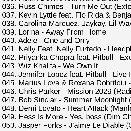
036. Russ Chimes - Turn Me Out (Ext
037. Kevin Lyttle feat. Flo Rida & Benj
038. Carolina Marquez, Jaykay, Lil 
039. Lorina - Away From Home
040. Adele - One and Only
041. Nelly Feat. Nelly Furtado - Head
042. Priyanka Chopra feat. Pitbull - Exo
043. Wiz Khalifa - We Own It
044. Jennifer Lopez feat. Pitbull - Live 
045. Marius Love & Roxana Dobritoiu -
046. Chris Parker - Mission 2029 (Radi
047. Bob Sinclar - Summer Moonlight (
048. Demi Lovato - Heart Attack (Man
049. Hess Is More - Yes, boss (Dim C
050. Jasper Forks - J'aime Le Diable (