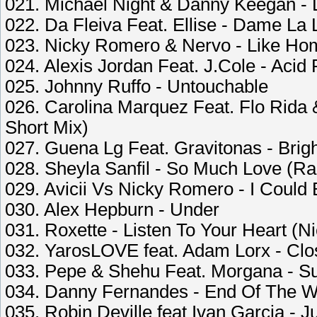
021. Michael Night & Danny Keegan - L
022. Da Fleiva Feat. Ellise - Dame La
023. Nicky Romero & Nervo - Like Hom
024. Alexis Jordan Feat. J.Cole - Acid 
025. Johnny Ruffo - Untouchable
026. Carolina Marquez Feat. Flo Rida 
Short Mix)
027. Guena Lg Feat. Gravitonas - Brig
028. Sheyla Sanfil - So Much Love (Ra
029. Avicii Vs Nicky Romero - I Could
030. Alex Hepburn - Under
031. Roxette - Listen To Your Heart (
032. YarosLOVE feat. Adam Lorx - Clo
033. Pepe & Shehu Feat. Morgana - S
034. Danny Fernandes - End Of The W
035. Robin Deville feat Ivan Garcia - 