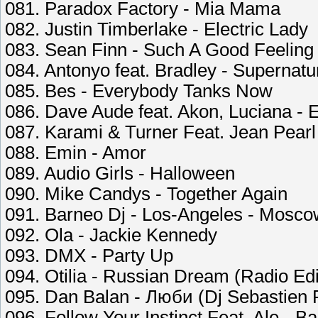
081. Paradox Factory - Mia Mama
082. Justin Timberlake - Electric Lady
083. Sean Finn - Such A Good Feeling
084. Antonyo feat. Bradley - Supernatu
085. Bes - Everybody Tanks Now
086. Dave Aude feat. Akon, Luciana - 
087. Karami & Turner Feat. Jean Pearl 
088. Emin - Amor
089. Audio Girls - Halloween
090. Mike Candys - Together Again
091. Barneo Dj - Los-Angeles - Mosc
092. Ola - Jackie Kennedy
093. DMX - Party Up
094. Otilia - Russian Dream (Radio Edi
095. Dan Balan - Люби (Dj Sebastien
096. Follow Your Instinct Feat. Ale - 