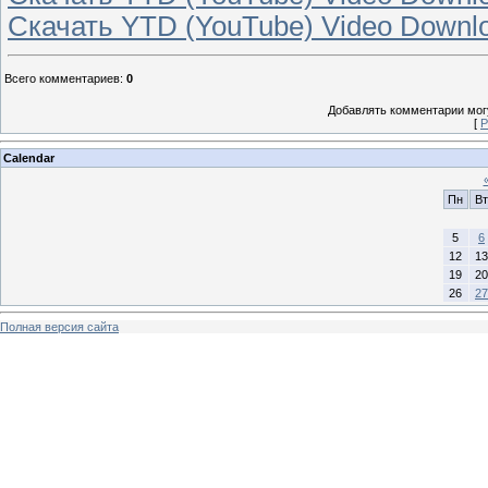
Скачать YTD (YouTube) Video Downlo
Всего комментариев
:
0
Добавлять комментарии могу
[
Р
Calendar
Пн
Вт
5
6
12
13
19
20
26
27
Полная версия сайта