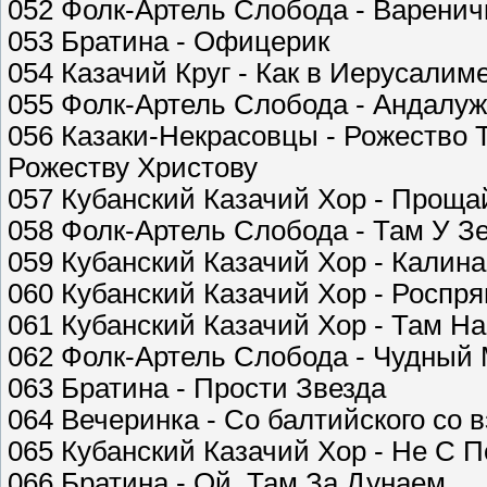
052 Фолк-Артель Слобода - Варенич
053 Братина - Офицерик
054 Казачий Круг - Как в Иерусалим
055 Фолк-Артель Слобода - Андалуж
056 Казаки-Некрасовцы - Рожество Т
Рожеству Христову
057 Кубанский Казачий Хор - Проща
058 Фолк-Артель Слобода - Там У З
059 Кубанский Казачий Хор - Калин
060 Кубанский Казачий Хор - Роспря
061 Кубанский Казачий Хор - Там Н
062 Фолк-Артель Слобода - Чудный
063 Братина - Прости Звезда
064 Вечеринка - Со балтийского со 
065 Кубанский Казачий Хор - Не С 
066 Братина - Ой, Там За Дунаем