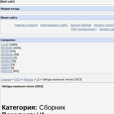
[
Мой сайт
]
Форма входа
Меню сайта
Главная страница
Информация о сайте
Каталог файлов
Каталог статей
FAQ (вопрос/ответ)
Каталог са
Categories
СОФТ
[1684]
МУЗЫКА
[3181]
ИГРЫ
[114]
ФИЛЬМЫ
[66]
МОБИЛА
[2]
ВИДЕО
[32]
ОБОИ
[14]
ЮМОР
[6]
РАЗНОЕ
[941]
Главная
»
2014
»
Январь
»
28
» Звёзды казачьих песен (2013)
Звёзды казачьих песен (2013)
Категория:
Сборник