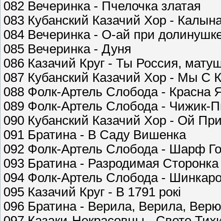
082 Вечеринка - Пчелочка златая
083 Кубанский Казачий Хор - Калы
084 Вечеринка - О-ай при долинушк
085 Вечеринка - Дуня
086 Казачий Круг - Ты Россия, мату
087 Кубанский Казачий Хор - Мы С 
088 Фолк-Артель Слобода - Красна 
089 Фолк-Артель Слобода - Чижик-
090 Кубанский Казачий Хор - Ой При
091 Братина - В Саду Вишенка
092 Фолк-Артель Слобода - Шарф Г
093 Братина - Разродимая Сторонка
094 Фолк-Артель Слобода - Шинкаро
095 Казачий Круг - В 1791 рокi
096 Братина - Верила, Верила, Вер
097 Казаки-Некрасовцы - Свете Тихи