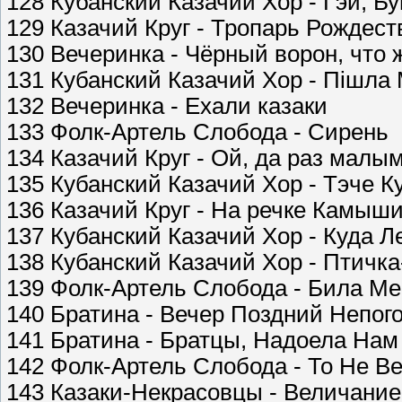
128 Кубанский Казачий Хор - Гэй, Б
129 Казачий Круг - Тропарь Рождест
130 Вечеринка - Чёрный ворон, что 
131 Кубанский Казачий Хор - Пішла 
132 Вечеринка - Ехали казаки
133 Фолк-Артель Слобода - Сирень
134 Казачий Круг - Ой, да раз малы
135 Кубанский Казачий Хор - Тэче К
136 Казачий Круг - На речке Камыш
137 Кубанский Казачий Хор - Куда Л
138 Кубанский Казачий Хор - Птичк
139 Фолк-Артель Слобода - Била М
140 Братина - Вечер Поздний Непог
141 Братина - Братцы, Надоела Нам
142 Фолк-Артель Слобода - То Не В
143 Казаки-Некрасовцы - Величани