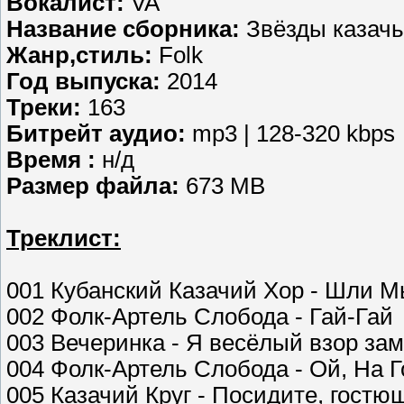
Вокалист:
VA
Название сборника:
Звёзды казачь
Жанр,стиль:
Folk
Год выпуска:
2014
Треки:
163
Битрейт аудио:
mp3 | 128-320 kbps
Время :
н/д
Размер файла:
673 MB
Треклист:
001 Кубанский Казачий Хор - Шли 
002 Фолк-Артель Слобода - Гай-Гай
003 Вечеринка - Я весёлый взор за
004 Фолк-Артель Слобода - Ой, На Г
005 Казачий Круг - Посидите, гостю