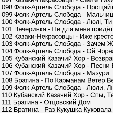
098 Фолк-Артель Слобода - Прощай
099 Фолк-Артель Слобода - Мальчи
100 Фолк-Артель Слобода - Люлi, Т
101 Вечеринка - Не для меня придёт
102 Казаки-Некрасовцы - Иже крест
103 Фолк-Артель Слобода - Зачем Ж
104 Фолк-Артель Слобода - Ой Чорн
105 Кубанский Казачий Хор - Возвр
106 Кубанский Казачий Хор - Песни
107 Фолк-Артель Слобода - Мазури
108 Братина - По Карманам Ветер В
109 Фолк-Артель Слобода - Люли, Л
110 Кубанский Казачий Хор - Спы, Т
111 Братина - Отцовский Дом
112 Братина - Раз Кукушка Куковала