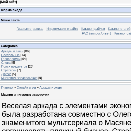
[
Мой сайт
]
Форма входа
Меню сайта
Главная страница
Информация о сайте
Каталог файлов
Каталог статей
FAQ (вопрос/ответ)
Каталог са
Categories
Аркады и экшн
[86]
Настольные
[14]
Головоломки
[64]
Слова
[5]
Поиск предметов
[23]
Стратегии
[7]
Другие
[5]
Многопользовательские
[9]
Главная
»
Онлайн игры
»
Аркады и экшн
Масяня и пляжные заморочки
Веселая аркада с элементами эконо
была разработана совместно с Олег
знаменитого мультсериала о Масяне
организовать пляжный бизнес. Стр