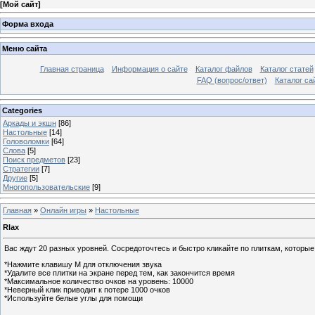
[
Мой сайт
]
Форма входа
Меню сайта
Главная страница
Информация о сайте
Каталог файлов
Каталог статей
FAQ (вопрос/ответ)
Каталог са
Categories
Аркады и экшн
[86]
Настольные
[14]
Головоломки
[64]
Слова
[5]
Поиск предметов
[23]
Стратегии
[7]
Другие
[5]
Многопользовательские
[9]
Главная
»
Онлайн игры
»
Настольные
Rlax
Вас ждут 20 разных уровней. Сосредоточтесь и быстро кликайте по плиткам, которые
*Нажмите клавишу M для отключения звука
*Удалите все плитки на экране перед тем, как закончится время
*Максимальное количество очков на уровень: 10000
*Неверный клик приводит к потере 1000 очков
*Используйте белые углы для помощи