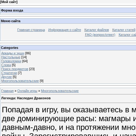
[
Мой сайт
]
Форма входа
Меню сайта
Главная страница
Информация о сайте
Каталог файлов
Каталог статей
FAQ (вопрос/ответ)
Каталог са
Categories
Аркады и экшн
[86]
Настольные
[14]
Головоломки
[64]
Слова
[5]
Поиск предметов
[23]
Стратегии
[7]
Другие
[5]
Многопользовательские
[9]
Главная
»
Онлайн игры
»
Многопользовательские
Легенда: Наследие Драконов
Попадая в игру, вы оказываетесь в м
две доминирующие расы: магмары и
давным-давно, и на протяжении мно
войны. Зарегистрировавшись и нача