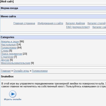
[
Мой сайт
]
Форма входа
Меню сайта
Главная страница
Информация о сайте
Каталог файлов
Каталог статей
FAQ (вопрос/ответ)
Каталог са
Categories
Аркады и экшн
[86]
Настольные
[14]
Головоломки
[64]
Слова
[5]
Поиск предметов
[23]
Стратегии
[7]
Другие
[5]
Многопользовательские
[9]
Главная
»
Онлайн игры
»
Головоломки
SnakeBox
В этой игре вы управляете передвижением трехмерной змейки по поверхности куба. У
самое главное не наткнитесь на собственный хвост. Пользуйтесь клавишами со стр
Играть онлайн