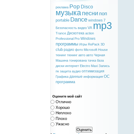
Pop
Disco
реклама
музыка
песни
поп
Dance
portable
windows 7
mp3
VA
Безопасность
видео
Дискотека
Trance
action
Windows
Professional
Pro
программы
Игры
RePack
3D
club
радио
фото
Microsoft
House
тюнинг
тюнинг авто
авто
Черная
Машина
тонирована
тачка
база
диски
интернет
Electro
Maxi
Запись
оптимизация
пк
защита
аудио
ОС
данные
Графика
информация
программа
Оцените мой сайт
Отлично
Хорошо
Неплохо
Плохо
Ужасно