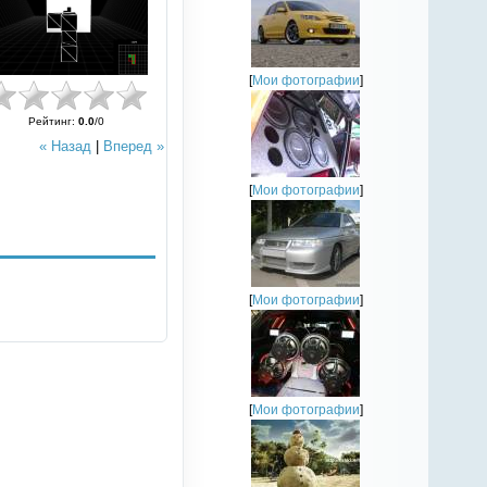
[
Мои фотографии
]
Рейтинг
:
0.0
/
0
« Назад
|
Вперед »
[
Мои фотографии
]
[
Мои фотографии
]
[
Мои фотографии
]