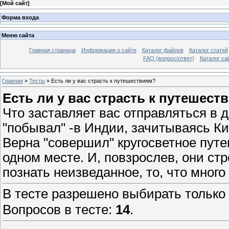
[
Мой сайт
]
Форма входа
Меню сайта
Главная страница
Информация о сайте
Каталог файлов
Каталог статей
FAQ (вопрос/ответ)
Каталог са
Главная
»
Тесты
» Есть ли у вас страсть к путешествиям?
Есть ли у вас страсть к путешест
Что заставляет вас отправляться в д
"побывал" -в Индии, зачитываясь К
Верна "совершил" кругосветное путе
одном месте. И, повзрослев, они ст
познать неизведанное, то, что мног
В тесте разрешено выбирать только 
Вопросов в тесте:
14
.