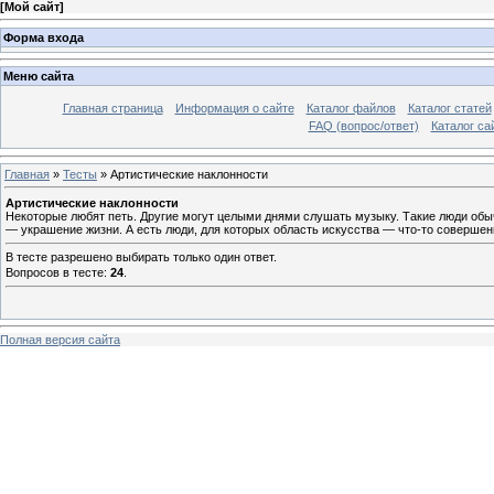
[
Мой сайт
]
Форма входа
Меню сайта
Главная страница
Информация о сайте
Каталог файлов
Каталог статей
FAQ (вопрос/ответ)
Каталог са
Главная
»
Тесты
» Артистические наклонности
Артистические наклонности
Некоторые любят петь. Другие могут целыми днями слушать музыку. Такие люди обычн
— украшение жизни. А есть люди, для которых область искусства — что-то совершен
В тесте разрешено выбирать только один ответ.
Вопросов в тесте:
24
.
Полная версия сайта