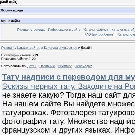
[
Мой сайт
]
Форма входа
Меню сайта
Главная страница
Информация о сайте
Каталог файлов
Каталог статей
FAQ (вопрос/ответ)
Каталог са
Главная
»
Каталог сайтов
»
Культура и искусство
» Дизайн
В категории сайтов
:
279
Показано сайтов
:
1-20
Сортировать по
:
Дате
·
Названию
·
Рейтингу
·
Переходам
Тату надписи с переводом для му
Эскизы черных тату. Заходите на Port
не знаете какую? Тогда наш сайт для 
На нашем сайте Вы найдете множес
татуировках. Фотогалерея татуиров
фотографии тату. Множество надпис
французском и других языках. Инф