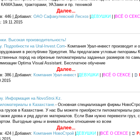
в КАМАЗами, тракторами, УАЗами и пр. техникой
Далее...
в: 446 | Добавил:
ОАО Сафакулевский Лесхоз
|
ДЕВУШКИ
| |
ВСЁ О СЕК
а:
19.11.2015
ки. Высокая производительность!
. Подробности на Ural-Invest.Com
- Компания Урал-инвест производит и
рудования в республике Удмуртия. Мы предлагаем угловые пилорамы К
лиственных пород на обрезные пиломатериалы заданных размеров по са
мизации Optima Visual Assistant. Бесплатное обучение
Далее...
в: 386 | Добавил:
Компания Урал-инвест
|
ДЕВУШКИ
| |
ВСЁ О СЕКСЕ
|
0.2015
ну. Информация на NovoStroi.Kz.
иломатериалы в Казахстане.
- Основная специализация фирмы НовоСтрой
а грузов в Казахстане. У нас Вы можете приобрести пиломатериалы разн
 также дрова и ряд других материалов. Если Вам нужно перевезти груз, 
ортом. Выгодные цены и внимательное отношение ко всем
Далее...
в: 424 | Добавил:
Компания НовоСтрой
|
ДЕВУШКИ
| |
ВСЁ О СЕКСЕ
|
Р
4.2015