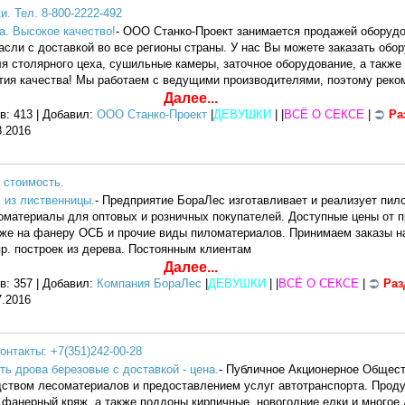
. Тел. 8-800-2222-492
а. Высокое качество!
- ООО Станко-Проект занимается продажей оборуд
ли с доставкой во все регионы страны. У нас Вы можете заказать обо
я столярного цеха, сушильные камеры, заточное оборудование, а также
нтия качества! Мы работаем с ведущими производителями, поэтому реко
Далее...
в: 413 | Добавил:
ООО Станко-Проект
|
ДЕВУШКИ
| |
ВСЁ О СЕКСЕ
|
Ра
8.2016
 стоимость.
 из лиственницы.
- Предприятие БораЛес изготавливает и реализует пил
оматериалы для оптовых и розничных покупателей. Доступные цены от п
кже на фанеру ОСБ и прочие виды пиломатериалов. Принимаем заказы на
пр. построек из дерева. Постоянным клиентам
Далее...
в: 357 | Добавил:
Компания БораЛес
|
ДЕВУШКИ
| |
ВСЁ О СЕКСЕ
|
Раз
7.2016
онтакты: +7(351)242-00-28
ть дрова березовые с доставкой - цена.
- Публичное Акционерное Общес
дством лесоматериалов и предоставлением услуг автотранспорта. Проду
 фанерный кряж, а также поддоны кирпичные, новогодние елки и многое 