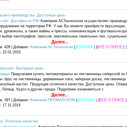
ашего производства. Доступные цены
 пил. Доставка по РФ
- Компания АСТехнология осуществляет производ
рудования на территории РФ. У нас Вы можете приобрести брусующие,
и, дровоколы, а также ваймы и прессы, клеенаносящие и фуговально-ру
й выбор пантографов, прессов, вертикальных панельных пил, сушильных
Далее...
в: 428 | Добавил:
Компания АСТехнология
|
ДЕВУШКИ
| |
ВСЁ О СЕКСЕ
|
а:
22.01.2015
ррасную. Выгодные цены
нницы
- Предлагаем купить пиломатериалы из лиственницы сибирской по 
брус из лиственницы, деревянные лаги, заборная доска, лиственница т
алубный настил. Продукция отличного качества. Доступные цены. Опера
, Липецк, Курск и другие города. Подробнее ознакомиться с
Далее...
в: 397 | Добавил:
Компания ПРОМЛЕСКОМ
|
ДЕВУШКИ
| |
ВСЁ О СЕКСЕ
а:
17.11.2014
а. Отличное качество
. Наличие на складе
- Компания Листелли осуществляет производство 