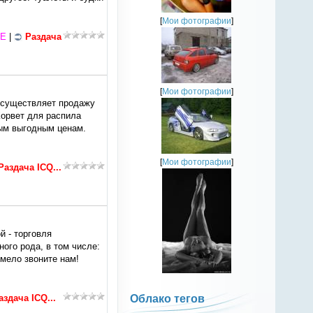
[
Мои фотографии
]
СЕ
|
Раздача
[
Мои фотографии
]
 осуществляет продажу
орвет для распила
мым выгодным ценам.
[
Мои фотографии
]
Раздача ICQ...
 - торговля
ого рода, в том числе:
смело звоните нам!
аздача ICQ...
Облако тегов