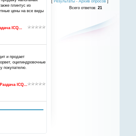
[
Результаты
·
Архив опросов
]
также плинтус из
Всего ответов:
21
упные цены на все виды
здача ICQ...
дит и продает
орвет, оцилиндровочные
у покупателю.
Раздача ICQ...