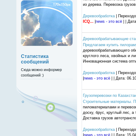
из дерева. Перевозка грузо
Деревообработка
| Переходо
ICQ...
|
news - это всё
| | Дат
Деревообрабатывающие стан
Предлагаем купить пилораму
деревообрабатывающего обо
круглого леса, хвойных и 
Статистика
Инновационная система опти
сообщений
Сюда можно информер
Деревообработка
| Переходо
сообщений :)
|
news - это всё
| | Дата:
06.1
Грузоперевозки по Казахста
Строительные материалы. П
пиломатериалами и перевозк
доску, брус, круглый лес, а
Доставка грузов автотрансп
Деревообработка
| Переходо
|
news - это всё
| | Дата:
15.0