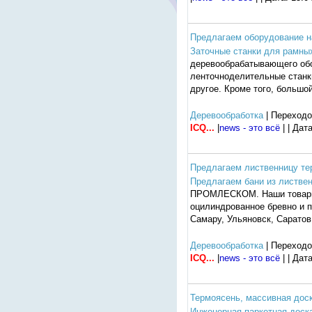
Предлагаем оборудование н
Заточные станки для рамных
деревообрабатывающего обо
ленточноделительные станк
другое. Кроме того, большо
Деревообработка
| Переходо
ICQ...
|
news - это всё
| | Дат
Предлагаем лиственницу те
Предлагаем бани из листве
ПРОМЛЕСКОМ. Наши товары: 
оцилиндрованное бревно и п
Самару, Ульяновск, Саратов
Деревообработка
| Переходо
ICQ...
|
news - это всё
| | Дат
Термоясень, массивная доск
Инженерная паркетная доска