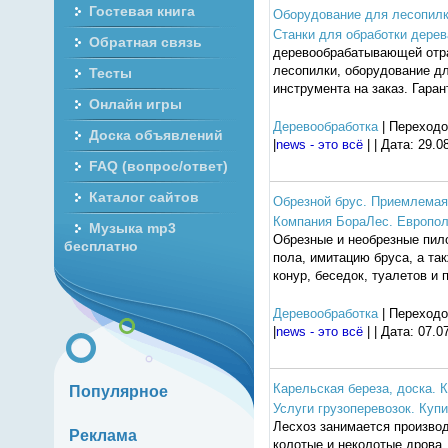
Гостевая книга
Оборудование для лесопилки
Станки для обработки дерев
Обратная связь
деревообрабатывающей отрас
лесопилки, оборудование дл
Тесты
инструмента на заказ. Гара
Онлайн игры
Деревообработка
| Переходо
Доска объявлений
|
news - это всё
| | Дата:
29.0
FAQ (вопрос/ответ)
Каталог сайтов
Обрезной брус. Приемлемая
Компания БораЛес. Европол
Музыка mp3
Обрезные и необрезные пил
бесплатно
пола, имитацию бруса, а та
конур, беседок, туалетов и 
Деревообработка
| Переходо
|
news - это всё
| | Дата:
07.0
Карельская береза, доска. К
Популярное
Услуги грузоперевозок. Купи
Лесхоз занимается произво
Реклама
колотые и неколотые дрова,