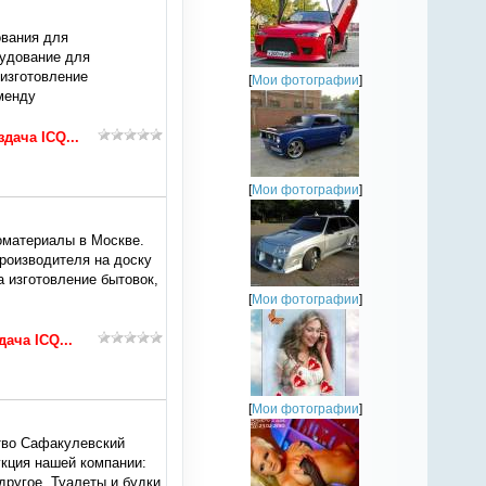
ования для
рудование для
 изготовление
[
Мои фотографии
]
менду
здача ICQ...
[
Мои фотографии
]
оматериалы в Москве.
роизводителя на доску
 изготовление бытовок,
[
Мои фотографии
]
дача ICQ...
[
Мои фотографии
]
тво Сафакулевский
кция нашей компании:
другое. Туалеты и будки