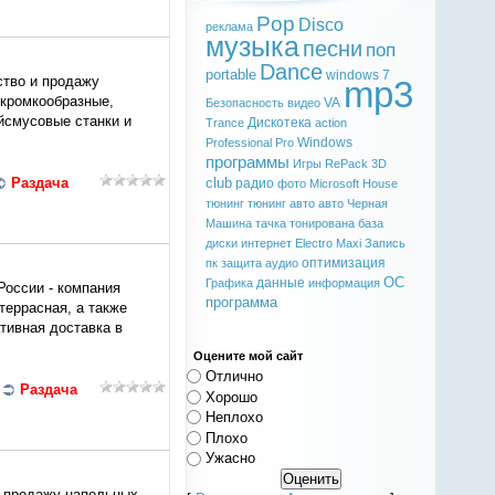
Pop
Disco
реклама
музыка
песни
поп
Dance
portable
windows 7
ство и продажу
mp3
 кромкообразные,
VA
Безопасность
видео
йсмусовые станки и
Дискотека
Trance
action
Windows
Professional
Pro
программы
Игры
RePack
3D
Раздача
club
радио
фото
Microsoft
House
тюнинг
тюнинг авто
авто
Черная
Машина
тачка
тонирована
база
диски
интернет
Electro
Maxi
Запись
оптимизация
пк
защита
аудио
ОС
данные
Графика
информация
России - компания
программа
еррасная, а также
тивная доставка в
Оцените мой сайт
Отлично
|
Раздача
Хорошо
Неплохо
Плохо
Ужасно
и продажу напольных