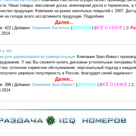
сти. Наши товары: массивная доска, инженерная доска и термоясень, а 
чество продукции. Компания на рынке напольных покрытий с 2007. Дост
е на складе всего ассортимента продукции. Подробнее
Далее...
в: 422 | Добавил:
Компания Листелли
|
ДЕВУШКИ
| |
ВСЁ О СЕКСЕ
|
Ра
1.2014
 у нас
нки для деревообработки универсальные
- Компания Урал-Инвест произво
удование. У нас Вы сможете купить дисковые углопильные пилорамы К
ства: отличное сервисное обслуживание, персональный подход к каждом
получило широкую популярность в России, благодаря своей надежност
Далее...
в: 398 | Добавил:
Компания Урал-Инвест
|
ДЕВУШКИ
| |
ВСЁ О СЕКСЕ
|
8.2014