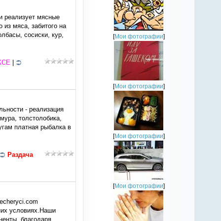
 и реализует мясные
 из мяса, забитого на
лбасы, сосиски, кур,
[
Мои фотографии
]
КСЕ
|
[
Мои фотографии
]
льности - реализация
амура, толстолобика,
угам платная рыбалка в
[
Мои фотографии
]
Раздача
[
Мои фотографии
]
echeryci.com
их условиях.Наши
ненты, благодаря