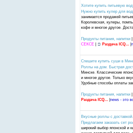
Хотите купить питьевую вод
Нужно купить кулер для воды
занимается продажей питье
Королевская, кулеры, помпы
кофе и многое другое. Дост
Продукты питания, напитки
|
СЕКСЕ
|
Раздача ICQ...
|
n
Спешите купить суши в Минс
Роллы на дом. Быстрая дос
Минске. Классические японс
и многое другое. Только вк
Удобные способы оплаты зак
Продукты питания, напитки
|
Раздача ICQ...
|
news - это в
Вкусные роллы с доставкой. 
Предлагаем заказать сет ро
широкий выбор японской и к