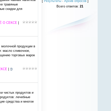
[
Результаты
·
Архив опросов
]
же травяные
Всего ответов:
21
ные скидки для
Ё О СЕКСЕ
|
 молочной продукции в
и: масло сливочное,
ещению торговых марок
ЕКСЕ
|
ки чистых продуктов и
продуктов: лечебные
щие средства и многое