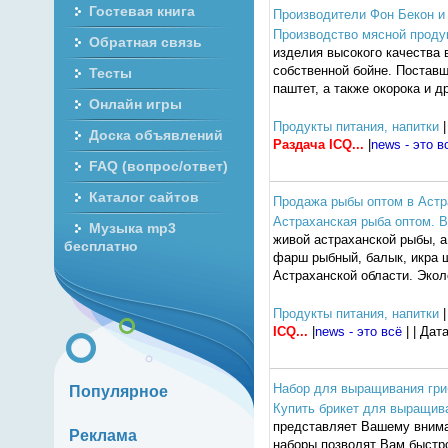
Гостевая книга
Производители Фон Бекон и
Производство мясной продук
Обратная связь
изделия высокого качества 
собственной бойне. Поставщ
Тесты
паштет, а также окорока и 
Онлайн игры
Продукты питания, напитки
|
Доска объявлений
Раздача ICQ...
|
news - это в
FAQ (вопрос/ответ)
Каталог сайтов
Продажа рыбы оптом в Астра
Астраханская рыба оптом. В
Музыка mp3
живой астраханской рыбы, а
бесплатно
фарш рыбный, балык, икра щ
Астраханской области. Экол
Продукты питания, напитки
|
ICQ...
|
news - это всё
| | Дат
Набор для выращивания гри
Популярное
Купить брикет для выращив
представляет Вашему вним
Реклама
наборы позволят Вам быстро