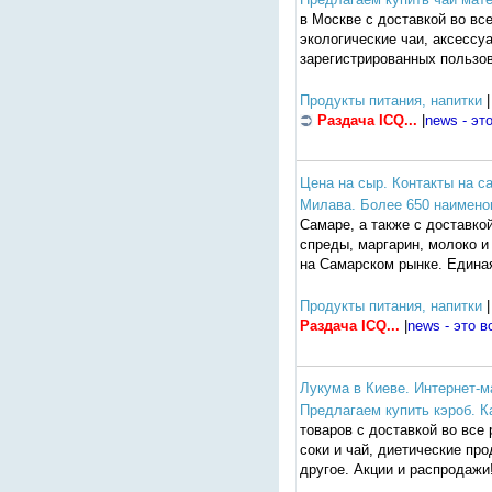
в Москве с доставкой во вс
экологические чаи, аксессу
зарегистрированных пользо
Продукты питания, напитки
|
Раздача ICQ...
|
news - эт
Цена на сыр. Контакты на с
Милава. Более 650 наимено
Самаре, а также с доставко
спреды, маргарин, молоко 
на Самарском рынке. Едина
Продукты питания, напитки
|
Раздача ICQ...
|
news - это в
Лукума в Киеве. Интернет-
Предлагаем купить кэроб. К
товаров с доставкой во все
соки и чай, диетические пр
другое. Акции и распродажи