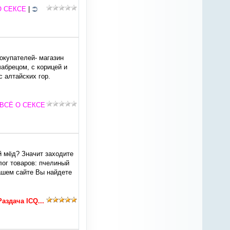
О СЕКСЕ
|
окупателей- магазин
абрецом, с корицей и
с алтайских гор.
ВСЁ О СЕКСЕ
й мёд? Значит заходите
лог товаров: пчелиный
нашем сайте Вы найдете
Раздача ICQ...