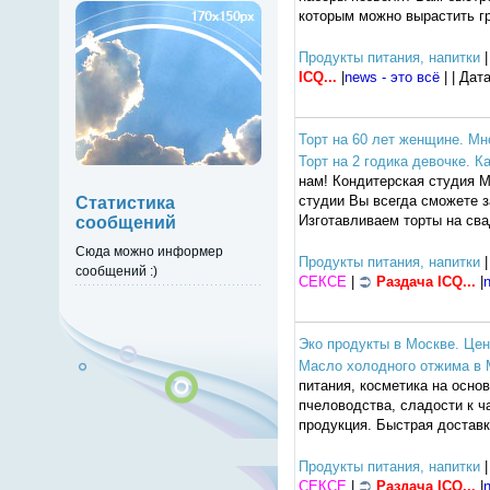
которым можно вырастить гр
Продукты питания, напитки
|
ICQ...
|
news - это всё
| | Дат
Торт на 60 лет женщине. Мн
Торт на 2 годика девочке. К
нам! Кондитерская студия M
студии Вы всегда сможете з
Статистика
Изготавливаем торты на сва
сообщений
Сюда можно информер
Продукты питания, напитки
|
сообщений :)
СЕКСЕ
|
Раздача ICQ...
|
n
Эко продукты в Москве. Цен
Масло холодного отжима в М
питания, косметика на осно
пчеловодства, сладости к ча
продукция. Быстрая доставк
Продукты питания, напитки
|
СЕКСЕ
|
Раздача ICQ...
|
n