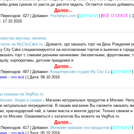
ибы дома сроком от шести до десяти недель. Остается только добавить
Далее...
 Переходов: 427 | Добавил:
Pecheryci.com
|
ДЕВУШКИ
| |
ВСЁ О СЕКСЕ
|
а:
17.10.2016
ожество вкусных начинок.
аталог на MyCityCake.ru.
- Думаете, где заказать торт на День Рождения 
y City Cake специализируется на изготовлении тортов и выпечки в город
аказать торт с самыми разными начинками: бисквитными, фруктовыми, 
дьбу, корпоративы, детские праздники и
Далее...
 Переходов: 407 | Добавил:
Кондитерская студия My City Ca
|
ДЕВУШКИ
| 
ews - это всё
| | Дата:
06.10.2016
ы указаны на VegRus.ru.
оскве. Акции и скидки.
- Магазин натуральных продуктов в Москве. Нат
ве натуральных ингредиентов. В нашем магазине Вы сможете заказать м
ю, краснодарский чай, а также масла и многое другое. Только свежая и 
а по Москве. Ознакомиться с каталогом Вы можете на VegRus.ru
Далее...
 Переходов: 417 | Добавил:
Интернет-магазин эко-продуктов
|
ДЕВУШКИ
| 
ews - это всё
| | Дата:
05.10.2016