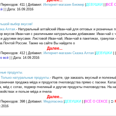
 Переходов: 411 | Добавил:
Интернет-магазин Биомир
|
ДЕВУШКИ
| |
ВСЁ 
сё
| | Дата:
16.09.2016
льшой выбор вкусов!
зка Алтая.
- Натуральный алтайский Иван-чай для оптовых и розничных п
р вкусов Иван-чая с различными натуральными добавками: Иван-чай с ч
и другими вкусами. Листовой Иван-чай, Иван-чай в пакетиках, гранулах 
на Почтой России. Также на сайте Вы найдете о
Далее...
 Переходов: 412 | Добавил:
Интернет-магазин Сказка Алтая
|
ДЕВУШКИ
| |
то всё
| | Дата:
14.09.2016
ьные продукты.
 Только натуральные продукты.
- Ищете, где заказать вкусный и полезны
розничная продажа мёда и продуктов пчеловодства прямо с пасеки. Ката
а, мёд с сотах, подмор пчелиный и другие продукты пчеловодства. На 
свойствах и пользе мёда и пчела
Далее...
 Переходов: 398 | Добавил:
Медопасека
|
ДЕВУШКИ
| |
ВСЁ О СЕКСЕ
|
9.2016