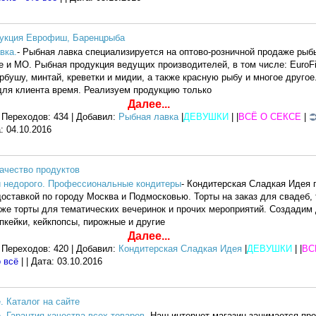
дукция Еврофиш, Баренцрыба
вка.
- Рыбная лавка специализируется на оптово-розничной продаже рыб
е и МО. Рыбная продукция ведущих производителей, в том числе: EuroFi
рбушу, минтай, креветки и мидии, а также красную рыбу и многое другое
для клиента время. Реализуем продукцию только
Далее...
 Переходов: 434 | Добавил:
Рыбная лавка
|
ДЕВУШКИ
| |
ВСЁ О СЕКСЕ
|
а:
04.10.2016
качество продуктов
й недорого. Профессиональные кондитеры
- Кондитерская Сладкая Идея
доставкой по городу Москва и Подмосковью. Торты на заказ для свадеб,
кже торты для тематических вечеринок и прочих мероприятий. Создади
апкейки, кейкпопсы, пирожные и другие
Далее...
 Переходов: 420 | Добавил:
Кондитерская Сладкая Идея
|
ДЕВУШКИ
| |
ВС
о всё
| | Дата:
03.10.2016
. Каталог на сайте
. Гарантия качества всех товаров
- Наш интернет-магазин занимается пр