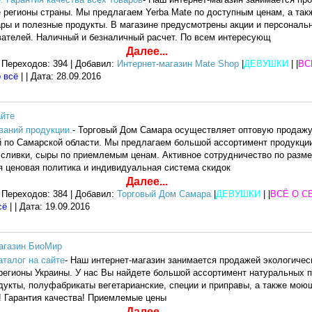
е регионы страны. Мы предлагаем Yerba Mate по доступным ценам, а так
ары и полезные продукты. В магазине предусмотрены акции и персональ
вателей. Наличный и безналичный расчет. По всем интересующ
Далее...
 Переходов: 394 | Добавил:
Интернет-магазин Mate Shop
|
ДЕВУШКИ
| |
ВС
о всё
| | Дата:
28.09.2016
айте
ваний продукции.
- Торговый Дом Самара осуществляет оптовую продажу
й по Самарской области. Мы предлагаем большой ассортимент продукци
и сливки, сыры по приемлемым ценам. Активное сотрудничество по разм
я ценовая политика и индивидуальная система скидок
Далее...
 Переходов: 384 | Добавил:
Торговый Дом Самара
|
ДЕВУШКИ
| |
ВСЁ О С
сё
| | Дата:
19.09.2016
магазин БиоМир
аталог на сайте
- Наш интернет-магазин занимается продажей экологичес
 регионы Украины. У нас Вы найдете большой ассортимент натуральных 
одукты, полуфабрикаты вегетарианские, специи и приправы, а также мою
! Гарантия качества! Приемлемые цены
Далее...