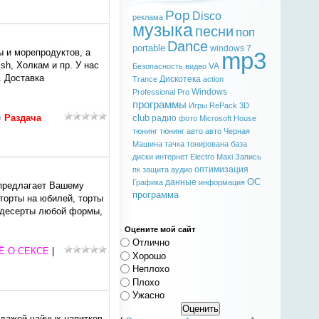
Pop
Disco
реклама
музыка
песни
поп
Dance
portable
windows 7
ы и морепродуктов, а
mp3
sh, Холкам и пр. У нас
VA
Безопасность
видео
. Доставка
Дискотека
Trance
action
Windows
Professional
Pro
программы
Игры
RePack
3D
Раздача
club
радио
фото
Microsoft
House
тюнинг
тюнинг авто
авто
Черная
Машина
тачка
тонирована
база
диски
интернет
Electro
Maxi
Запись
оптимизация
пк
защита
аудио
ОС
данные
Графика
информация
 предлагает Вашему
программа
 торты на юбилей, торты
м десерты любой формы,
Оцените мой сайт
Отлично
Ё О СЕКСЕ
|
Хорошо
Неплохо
Плохо
Ужасно
одажей чайных напитков