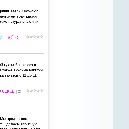
приниматель Матысюк
еализуем воду марки
акже натуральные чаи,
И
| |
ВСЁ О
ой кухни Sushiroom в
а также вкусные напитки
а заказов с 11 до 11.
О СЕКСЕ
|
. Мы предлагаем
. Мы делаем японскую