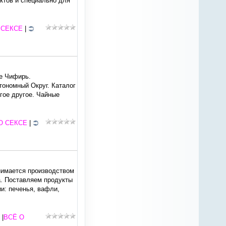
ктов и специально для
 СЕКСЕ
|
не Чифирь.
тономный Округ. Каталог
огое другое. Чайные
О СЕКСЕ
|
нимается производством
а. Поставляем продукты
и: печенья, вафли,
 |
ВСЁ О