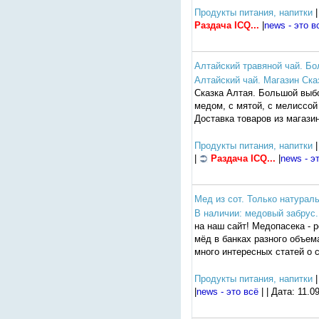
Продукты питания, напитки
|
Раздача ICQ...
|
news - это в
Алтайский травяной чай. Бо
Алтайский чай. Магазин Ска
Сказка Алтая. Большой выбо
медом, с мятой, с мелиссой 
Доставка товаров из магази
Продукты питания, напитки
|
|
Раздача ICQ...
|
news - э
Мед из сот. Только натурал
В наличии: медовый забрус.
на наш сайт! Медопасека - 
мёд в банках разного объем
много интересных статей о 
Продукты питания, напитки
|
|
news - это всё
| | Дата:
11.0