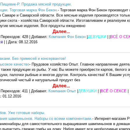
 Пищевик-Р. Продажа мясной продукции.
ции. Торговая марка Фон Бекон.
- Торговая марка Фон Бекон производит
в Самаре и Самарской области. Все мясные изделия производятся только
ики скота - хозяйства Самарской области. Изготавливаем и реализуем ко
другие мясные изделия. Все продукты ежедневно
Далее...
 Переходов: 428 | Добавил:
Компания Фон Бекон
|
ДЕВУШКИ
| |
ВСЁ О СЕ
сё
| | Дата:
08.12.2016
хани. Без примесей и консервантов!
ысокое качество
- Прудовое хозяйство Опыт. Главное направление деяте
 также продукции из рыбы. У нас Вы можете приобрести карпов, белого 
уки, палочки рыбные и многое другое. Контроль качества! К Вашим усл
огический чистый и натуральный продукт без
Далее...
 Переходов: 411 | Добавил:
Компания Опыт
|
ДЕВУШКИ
| |
ВСЁ О СЕКСЕ
|
а:
01.12.2016
бов. Уже готовые наборы.
ания шампиньонов. Наборы со всеми компонентами.
- Интернет-магазин P
аниюнаборы для самостоятельного выращивания шампиньонов в домашн
 вырастить свежие грибы на дому. Набор имеет все необходимые компо