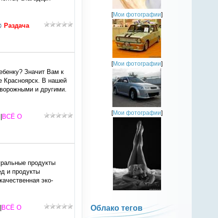
[
Мои фотографии
]
Раздача
[
Мои фотографии
]
ребенку? Значит Вам к
е Красноярск. В нашей
творожными и другими.
[
Мои фотографии
]
|
ВСЁ О
уральные продукты
ед и продукты
качественная эко-
|
ВСЁ О
Облако тегов