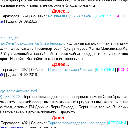
соблюдая при этом ее лучшие традиции, готовим только из свежих проду
ем наше меню - предлагая сезонные блюда по низким
Далее...
 Переходов: 569 | Добавил:
Компания Суши - Дракон
|
ДЕВУШКИ
| |
ВСЁ О
сё
| | Дата:
07.09.2016
и и скидки!
ай Улун? Заходите на ChinaTeacup.ru!
- Элитный китайский чай в магази
ки чая из Китая в Нижневартовск, Сургут и весь Ханты-Мансийский Ав
ай Улун, зеленый и черный чай, а также чайная посуда, аксессуары и мн
дарок. На сайте Вы найдете много интересных и
Далее...
 Переходов: 397 | Добавил:
Интернет-магазин Чифирь
|
ДЕВУШКИ
| |
ВСЁ 
сё
| | Дата:
01.09.2016
дуктов смотрите тут!
3) 253-26-20.
- Торгово-производственное предприятие Агро Союз Урал за
едлагаем широкий ассортимент бакалейных продуктов высокого качеств
з Урал, а также ТМ Добрые, Дары Природы, Барин и не только. В наличи
а также сахар и другие продукты. Продукты
Далее...
 Переходов: 402 | Добавил:
Торгово-производственное предп
|
ДЕВУШКИ
|