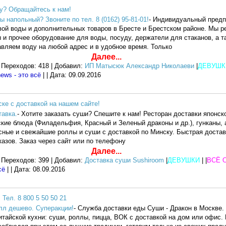
у? Обращайтесь к нам!
 напольный? Звоните по тел. 8 (0162) 95-81-01!
- Индивидуальный пред
вой воды и дополнительных товаров в Бресте и Брестском районе. Мы р
 и прочее оборудование для воды, посуду, держатели для стаканов, а т
авляем воду на любой адрес и в удобное время. Только
Далее...
 Переходов: 418 | Добавил:
ИП Матысюк Александр Николаеви
|
ДЕВУШК
ews - это всё
| | Дата:
09.09.2016
ке с доставкой на нашем сайте!
тавка.
- Хотите заказать суши? Спешите к нам! Ресторан доставки японск
кие блюда (Филадельфия, Красный и Зеленый драконы и др.), гунканы, 
усные и свежайшие роллы и суши с доставкой по Минску. Быстрая доставк
азов. Заказ через сайт или по телефону
Далее...
 Переходов: 399 | Добавил:
Доставка суши Sushiroom
|
ДЕВУШКИ
| |
ВСЁ 
сё
| | Дата:
08.09.2016
Тел. 8 800 5 50 50 21
лл дешево. Суперакции!
- Служба доставки еды Суши - Дракон в Москве
итайской кухни: суши, роллы, пицца, ВОК с доставкой на дом или офис