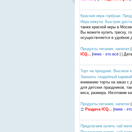
Красная икра горбуши. Про
Икра кижуча. Быстрая доста
также красной икры в Москв
Вы можете купить треску, го
осуществляется в удобное 
Продукты питания, напитки
|
ICQ...
|
news - это всё
| | Дат
Торт на праздник. Высокое 
Заказать свадебный карава
вниманию торты на заказ с 
для детских праздников, та
веса, размера. Изготовим к
Продукты питания, напитки
|
Раздача ICQ...
|
news - эт
Предлагаем купить чай мате
Предлагаем купить чай мате