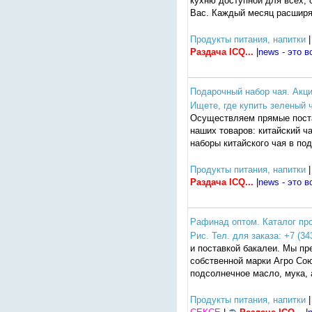
кухню доступной для всех, 
Вас. Каждый месяц расширя
Продукты питания, напитки
|
Раздача ICQ...
|
news - это в
Подарочный набор чая. Акци
Ищете, где купить зеленый ч
Осуществляем прямые постав
наших товаров: китайский ч
наборы китайского чая в по
Продукты питания, напитки
|
Раздача ICQ...
|
news - это в
Рафинад оптом. Каталог про
Рис. Тел. для заказа: +7 (34
и поставкой бакалеи. Мы пр
собственной марки Агро Сою
подсолнечное масло, мука, 
Продукты питания, напитки
|