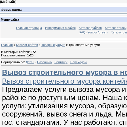
[
Мой сайт
]
Форма входа
Меню сайта
Главная страница
Информация о сайте
Каталог файлов
Каталог статей
FAQ (вопрос/ответ)
Каталог са
Главная
»
Каталог сайтов
»
Товары и услуги
» Транспортные услуги
В категории сайтов
:
572
Показано сайтов
:
1-20
Сортировать по
:
Дате
·
Названию
·
Рейтингу
·
Переходам
Вывоз строительного мусора в но
Вывоз строительного мусора контейн
Предлагаем услуги вывоза мусора и
районе по доступным ценам. Наша 
услуги: утилизация мусора, образу
сооружений, вывоз снега и льда. Мы
гос. стандартами. У нас работают, 