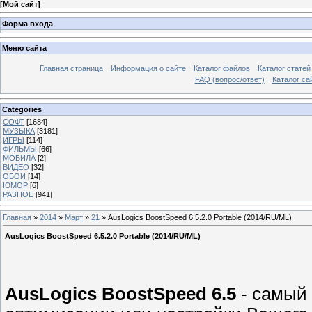
[
Мой сайт
]
Форма входа
Меню сайта
Главная страница
Информация о сайте
Каталог файлов
Каталог статей
FAQ (вопрос/ответ)
Каталог са
Categories
СОФТ
[1684]
МУЗЫКА
[3181]
ИГРЫ
[114]
ФИЛЬМЫ
[66]
МОБИЛА
[2]
ВИДЕО
[32]
ОБОИ
[14]
ЮМОР
[6]
РАЗНОЕ
[941]
Главная
»
2014
»
Март
»
21
» AusLogics BoostSpeed 6.5.2.0 Portable (2014/RU/ML)
AusLogics BoostSpeed 6.5.2.0 Portable (2014/RU/ML)
AusLogics BoostSpeed 6.5
- самый