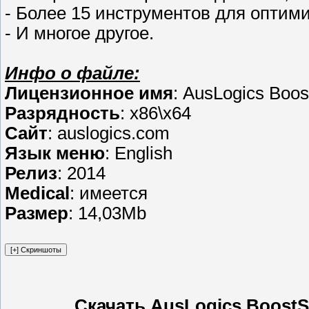
- Более 15 инструментов для оптим
- И многое другое.
Инфо о файле:
Лицензионное имя
: AusLogics Boos
Разрядность
: x86\x64
Сайт
: auslogics.com
Язык меню
: English
Релиз
: 2014
Medical
: имеется
Размер
: 14,03Mb
Скачать AusLogics BoostSp