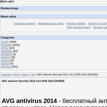
[
Мой сайт
]
Форма входа
Меню сайта
Главная страница
Информация о сайте
Каталог файлов
Каталог статей
FAQ (вопрос/ответ)
Каталог са
Categories
СОФТ
[1684]
МУЗЫКА
[3181]
ИГРЫ
[114]
ФИЛЬМЫ
[66]
МОБИЛА
[2]
ВИДЕО
[32]
ОБОИ
[14]
ЮМОР
[6]
РАЗНОЕ
[941]
Главная
»
2014
»
Март
»
10
» AVG Internet Security 2014 14.0.4335 2014 (RU/EN)
AVG Internet Security 2014 14.0.4335 2014 (RU/EN)
AVG antivirus 2014
- бесплатный ан