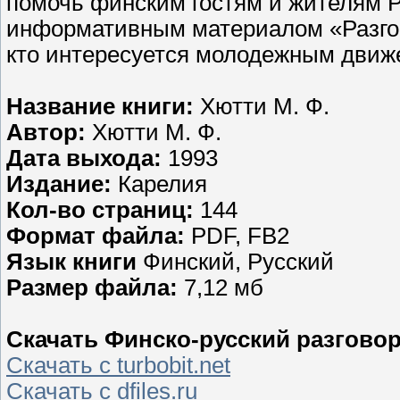
помочь финским гостям и жителям Р
информативным материалом «Разгов
кто интересуется молодежным движ
Название книги:
Хютти М. Ф.
Автор:
Хютти М. Ф.
Дата выхода:
1993
Издание:
Карелия
Кол-во страниц:
144
Формат файла:
PDF, FB2
Язык книги
Финский, Русский
Размер файла:
7,12 мб
Скачать Финско-русский разговорн
Скачать с turbobit.net
Скачать с dfiles.ru