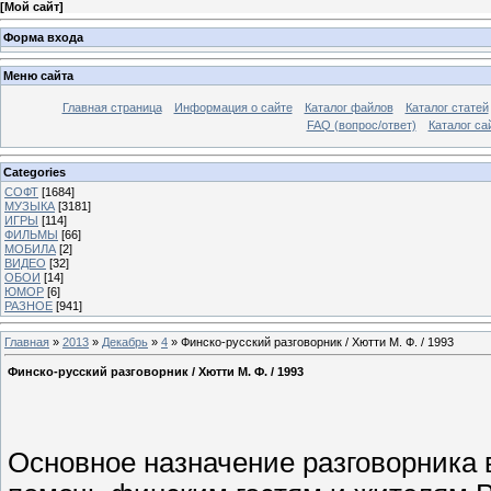
[
Мой сайт
]
Форма входа
Меню сайта
Главная страница
Информация о сайте
Каталог файлов
Каталог статей
FAQ (вопрос/ответ)
Каталог са
Categories
СОФТ
[1684]
МУЗЫКА
[3181]
ИГРЫ
[114]
ФИЛЬМЫ
[66]
МОБИЛА
[2]
ВИДЕО
[32]
ОБОИ
[14]
ЮМОР
[6]
РАЗНОЕ
[941]
Главная
»
2013
»
Декабрь
»
4
» Финско-русский разговорник / Хютти М. Ф. / 1993
Финско-русский разговорник / Хютти М. Ф. / 1993
Основное назначение разговорника 