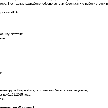
ера. Последние разработки обеспечат Вам безопастную работу в сети и
ерский 2014
:
ecurity Network;
амм;
ы;
антивируса Kaspersky для установки бесплатных лицензий;
а до 01.01.2015 года;
азы.
новить на Windows 8.1