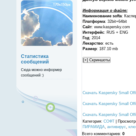
Информация о файле:
Наименование softa
: Каспе
Платформа
: 32bit+64bit
Сайт
: www.kaspersky.com
Интерфейс
: RUS + ENG
Год
: 2014
Лекарство
: есть
Размер
: 187.10 mb
Статистика
сообщений
Сюда можно информер
сообщений :)
Скачать Kaspersky Small Offi
Скачать Kaspersky Small Offi
Скачать Kaspersky Small Offi
Категория
:
СОФТ
|
Просмотр
ПИРАМИДА
,
антивирус
,
клю
Всего комментариев
:
0