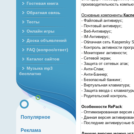
Гостевая книга
производительность компьют
Обратная связь
Основные компоненты
Касп
- Файловый антивирус;
Тесты
- Почтовый антивирус;
Онлайн игры
- Веб-Антивирус;
- IM-Антивирус;
Доска объявлений
- Облачная сеть Kaspersky S
- Контроль активности прогр
FAQ (вопрос/ответ)
- Мониторинг активности;
- Сетевой экран;
Каталог сайтов
- Защита от сетевых атак;
Музыка mp3
- Анти-Спам;
бесплатно
- Анти-Баннер;
- Безопасный банкинг;
- Виртуальная клавиатура;
- Защита ввода с клавиатур
- Родительский контроль.
Особенности RePack
:
- Оптимизированная версия 
Популярное
- Данная версия активирован
- Последние антивирусные б
Реклама
Данную версию можно уста