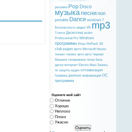
Pop
Disco
реклама
музыка
песни
поп
Dance
portable
windows 7
mp3
VA
Безопасность
видео
Дискотека
Trance
action
Windows
Professional
Pro
программы
Игры
RePack
3D
club
радио
фото
Microsoft
House
тюнинг
тюнинг авто
авто
Черная
Машина
тонирована
тачка
база
диски
интернет
Electro
Maxi
Запись
оптимизация
пк
защита
аудио
ОС
данные
Графика
информация
программа
Оцените мой сайт
Отлично
Хорошо
Неплохо
Плохо
Ужасно