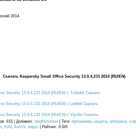
рский 2014
Скачать Kaspersky Small Office Security 13.0.4.233 2014 (RU/EN)
ce Security 13.0.4.233 2014 (RU/EN) с Turbobit Скачать
ce Security 13.0.4.233 2014 (RU/EN) с Letitbit Скачать
ce Security 13.0.4.233 2014 (RU/EN) с Vip-file Скачать
ов
: 615 |
Добавил
:
olegfilimonow
|
Теги
:
программа
,
защита
,
antispace
,
соф
ч
,
KAV
,
AntiVir
,
вирус
|
Рейтинг
:
0.0
/
0