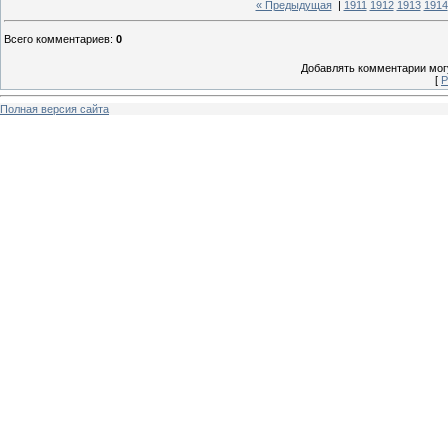
« Предыдущая
|
1911
1912
1913
1914
Всего комментариев
:
0
Добавлять комментарии могу
[
Р
Полная версия сайта