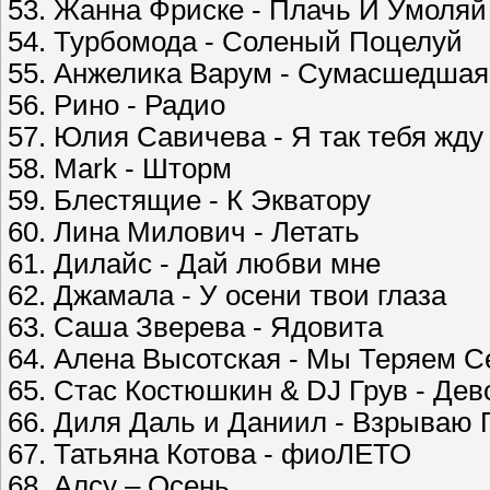
53. Жанна Фриске - Плачь И Умоляй
54. Турбомода - Соленый Поцелуй
55. Анжелика Варум - Cумаcшедшая
56. Рино - Радио
57. Юлия Савичева - Я так тебя жду
58. Mark - Шторм
59. Блестящие - К Экватору
60. Лина Милович - Летать
61. Дилайс - Дай любви мне
62. Джамала - У осени твои глаза
63. Саша Зверева - Ядовита
64. Алена Высотская - Мы Теряем С
65. Стас Костюшкин & DJ Грув - Дев
66. Диля Даль и Даниил - Взрываю
67. Татьяна Котова - фиоЛЕТО
68. Алсу – Осень