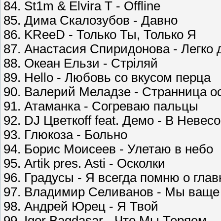
84. St1m & Elvira T - Offline
85. Дима Скалозубов - Давно
86. KReeD - Только Ты, Только Я
87. Анастасия Спиридонова - Легко
88. Океан Ельзи - Стріляй
89. Hello - Любовь со вкусом перца
90. Валерий Меладзе - Странница о
91. Атаманка - Согреваю пальцы
92. DJ Цветкoff feat. Демо - В Невес
93. Глюкоза - Больно
94. Борис Моисеев - Улетаю в небо
95. Artik pres. Asti - Осколки
96. Градусы - Я всегда помню о гла
97. Владимир Селиванов - Мы ваще
98. Андрей Юрец - Я Твой
99. Igor Bagdasar - Что Мы Теряем