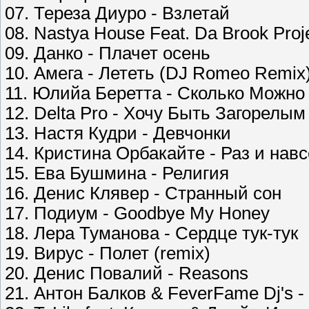
07. Тереза Диуро - Взлетай
08. Nastya House Feat. Da Brook Pro
09. Данко - Плачет осень
10. Амега - Лететь (DJ Romeo Remix
11. Юлийа Беретта - Сколько Можн
12. Delta Pro - Хочу Быть Загорелым
13. Настя Кудри - Девчонки
14. Кристина Орбакайте - Раз и навс
15. Ева Бушмина - Религия
16. Денис Клявер - Странный сон
17. Подиум - Goodbye My Honey
18. Лера Туманова - Сердце тук-тук
19. Вирус - Полет (remix)
20. Денис Повалий - Reasons
21. Антон Балков & FeverFame Dj's 