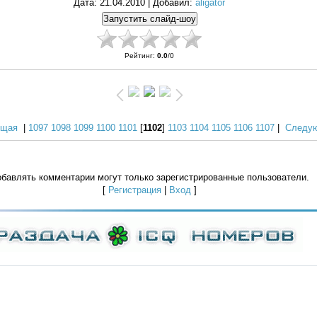
Дата
: 21.04.2010 |
Добавил
:
aligator
Рейтинг
:
0.0
/
0
ущая
|
1097
1098
1099
1100
1101
[
1102
]
1103
1104
1105
1106
1107
|
Следу
бавлять комментарии могут только зарегистрированные пользователи.
[
Регистрация
|
Вход
]