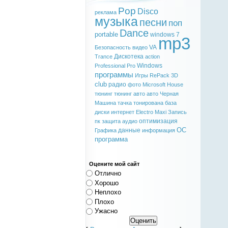
Pop
Disco
реклама
музыка
песни
поп
Dance
portable
windows 7
mp3
VA
Безопасность
видео
Дискотека
Trance
action
Windows
Professional
Pro
программы
Игры
RePack
3D
club
радио
фото
Microsoft
House
тюнинг
тюнинг авто
авто
Черная
Машина
тачка
тонирована
база
диски
интернет
Electro
Maxi
Запись
оптимизация
пк
защита
аудио
ОС
данные
Графика
информация
программа
Оцените мой сайт
Отлично
Хорошо
Неплохо
Плохо
Ужасно