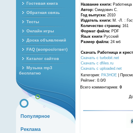
Гостевая книга
Название книги:
Работница 
Автор:
Смидович С.
Обратная связь
Год выпуска:
2010
Издатель книги:
М. -Л. : Го
Тесты
Количество страниц:
161
Онлайн игры
Формат файла:
PDF
Язык книги
Русский
Доска объявлений
Размер файла:
24 мб
FAQ (вопрос/ответ)
Скачать Работница и крес
Скачать с turbobit.net
Каталог сайтов
Скачать с dfiles.ru
Музыка mp3
Скачать с uploaded.net
бесплатно
Категория
:
РАЗНОЕ
|
Просм
Рейтинг
:
0.0
/
0
Всего комментариев
:
0
До
Популярное
Реклама