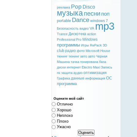
Pop
Disco
реклама
музыка
песни
поп
Dance
portable
windows 7
mp3
VA
Безопасность
видео
Дискотека
Trance
action
Windows
Professional
Pro
программы
Игры
RePack
3D
club
радио
фото
Microsoft
House
тюнинг
тюнинг авто
авто
Черная
Машина
тачка
тонирована
база
диски
интернет
Electro
Maxi
Запись
оптимизация
пк
защита
аудио
ОС
данные
Графика
информация
программа
Оцените мой сайт
Отлично
Хорошо
Неплохо
Плохо
Ужасно