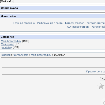
[
Мой сайт
]
Форма входа
Меню сайта
Главная страница
Информация о сайте
Каталог файлов
Каталог статей
FAQ (вопрос/ответ)
Каталог са
Categories
Мои фотографии
[1983]
Моя семья
[191]
podubkoy
[553]
Главная
»
Фотоальбом
»
Мои фотографии
» 06204554
Просмотреть ф