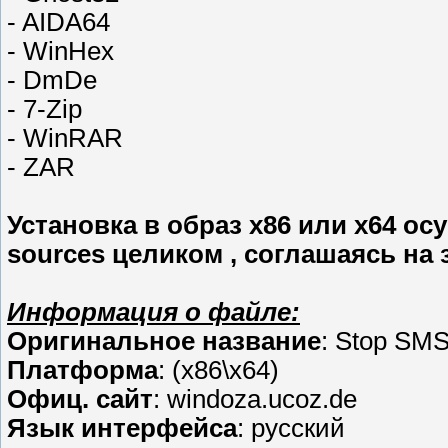
- AIDA64
- WinHex
- DmDe
- 7-Zip
- WinRAR
- ZAR
Установка в образ х86 или х64 о
sources целиком , соглашаясь на 
Информация о файле:
Оригинальное название
: Stop SMS
Платформа
: (x86\x64)
Офиц. сайт
: windoza.ucoz.de
Язык интерфейса
: русский