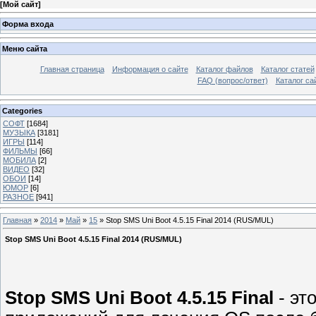
[
Мой сайт
]
Форма входа
Меню сайта
Главная страница
Информация о сайте
Каталог файлов
Каталог статей
FAQ (вопрос/ответ)
Каталог са
Categories
СОФТ
[1684]
МУЗЫКА
[3181]
ИГРЫ
[114]
ФИЛЬМЫ
[66]
МОБИЛА
[2]
ВИДЕО
[32]
ОБОИ
[14]
ЮМОР
[6]
РАЗНОЕ
[941]
Главная
»
2014
»
Май
»
15
» Stop SMS Uni Boot 4.5.15 Final 2014 (RUS/MUL)
Stop SMS Uni Boot 4.5.15 Final 2014 (RUS/MUL)
Stop SMS Uni Boot 4.5.15 Final
- эт