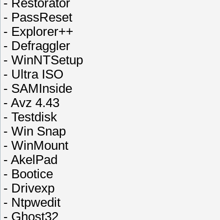
- Restorator
- PassReset
- Explorer++
- Defraggler
- WinNTSetup
- Ultra ISO
- SAMInside
- Avz 4.43
- Testdisk
- Win Snap
- WinMount
- AkelPad
- Bootice
- Drivexp
- Ntpwedit
- Ghost32